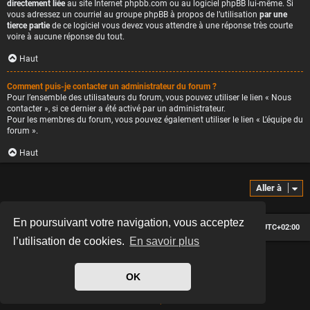
directement liée
au site Internet phpbb.com ou au logiciel phpBB lui-même. Si
vous adressez un courriel au groupe phpBB à propos de l’utilisation
par une
tierce partie
de ce logiciel vous devez vous attendre à une réponse très courte
voire à aucune réponse du tout.
Haut
Comment puis-je contacter un administrateur du forum ?
Pour l’ensemble des utilisateurs du forum, vous pouvez utiliser le lien « Nous
contacter », si ce dernier a été activé par un administrateur.
Pour les membres du forum, vous pouvez également utiliser le lien « L’équipe du
forum ».
Haut
Aller à
En poursuivant votre navigation, vous acceptez
Le forum des passionnés de Café Racer
Heures au format
UTC+02:00
l’utilisation de cookies.
En savoir plus
*
Hexagon style by
MannixMD
*
Style version: 2.2.13
OK
Développé par
phpBB
® Forum Software © phpBB Limited
Traduit par
phpBB-fr.com
Confidentialité
|
Conditions