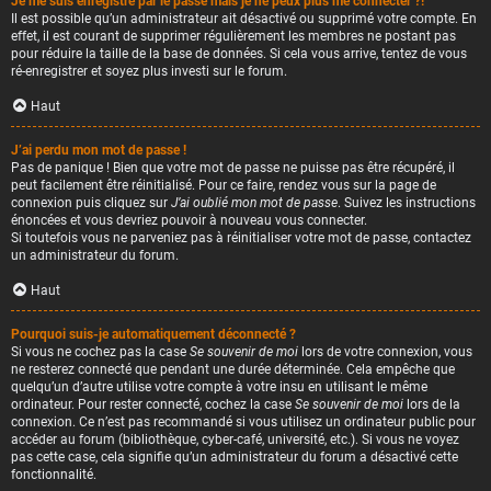
Je me suis enregistré par le passé mais je ne peux plus me connecter ?!
Il est possible qu’un administrateur ait désactivé ou supprimé votre compte. En
effet, il est courant de supprimer régulièrement les membres ne postant pas
pour réduire la taille de la base de données. Si cela vous arrive, tentez de vous
ré-enregistrer et soyez plus investi sur le forum.
Haut
J’ai perdu mon mot de passe !
Pas de panique ! Bien que votre mot de passe ne puisse pas être récupéré, il
peut facilement être réinitialisé. Pour ce faire, rendez vous sur la page de
connexion puis cliquez sur
J’ai oublié mon mot de passe
. Suivez les instructions
énoncées et vous devriez pouvoir à nouveau vous connecter.
Si toutefois vous ne parveniez pas à réinitialiser votre mot de passe, contactez
un administrateur du forum.
Haut
Pourquoi suis-je automatiquement déconnecté ?
Si vous ne cochez pas la case
Se souvenir de moi
lors de votre connexion, vous
ne resterez connecté que pendant une durée déterminée. Cela empêche que
quelqu’un d’autre utilise votre compte à votre insu en utilisant le même
ordinateur. Pour rester connecté, cochez la case
Se souvenir de moi
lors de la
connexion. Ce n’est pas recommandé si vous utilisez un ordinateur public pour
accéder au forum (bibliothèque, cyber-café, université, etc.). Si vous ne voyez
pas cette case, cela signifie qu’un administrateur du forum a désactivé cette
fonctionnalité.