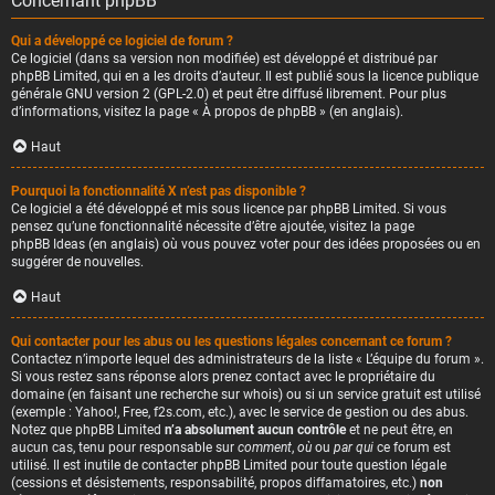
Concernant phpBB
Qui a développé ce logiciel de forum ?
Ce logiciel (dans sa version non modifiée) est développé et distribué par
phpBB Limited
, qui en a les droits d’auteur. Il est publié sous la licence publique
générale GNU version 2 (GPL-2.0) et peut être diffusé librement. Pour plus
d’informations, visitez la page «
À propos de phpBB
» (en anglais).
Haut
Pourquoi la fonctionnalité X n’est pas disponible ?
Ce logiciel a été développé et mis sous licence par phpBB Limited. Si vous
pensez qu’une fonctionnalité nécessite d’être ajoutée, visitez la page
phpBB Ideas
(en anglais) où vous pouvez voter pour des idées proposées ou en
suggérer de nouvelles.
Haut
Qui contacter pour les abus ou les questions légales concernant ce forum ?
Contactez n’importe lequel des administrateurs de la liste « L’équipe du forum ».
Si vous restez sans réponse alors prenez contact avec le propriétaire du
domaine (en faisant une
recherche sur whois
) ou si un service gratuit est utilisé
(exemple : Yahoo!, Free, f2s.com, etc.), avec le service de gestion ou des abus.
Notez que phpBB Limited
n’a absolument aucun contrôle
et ne peut être, en
aucun cas, tenu pour responsable sur
comment
,
où
ou
par qui
ce forum est
utilisé. Il est inutile de contacter phpBB Limited pour toute question légale
(cessions et désistements, responsabilité, propos diffamatoires, etc.)
non