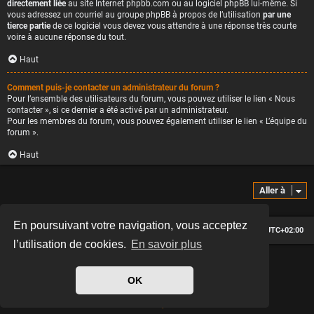
directement liée
au site Internet phpbb.com ou au logiciel phpBB lui-même. Si
vous adressez un courriel au groupe phpBB à propos de l’utilisation
par une
tierce partie
de ce logiciel vous devez vous attendre à une réponse très courte
voire à aucune réponse du tout.
Haut
Comment puis-je contacter un administrateur du forum ?
Pour l’ensemble des utilisateurs du forum, vous pouvez utiliser le lien « Nous
contacter », si ce dernier a été activé par un administrateur.
Pour les membres du forum, vous pouvez également utiliser le lien « L’équipe du
forum ».
Haut
Aller à
En poursuivant votre navigation, vous acceptez
Le forum des passionnés de Café Racer
Heures au format
UTC+02:00
l’utilisation de cookies.
En savoir plus
*
Hexagon style by
MannixMD
*
Style version: 2.2.13
OK
Développé par
phpBB
® Forum Software © phpBB Limited
Traduit par
phpBB-fr.com
Confidentialité
|
Conditions