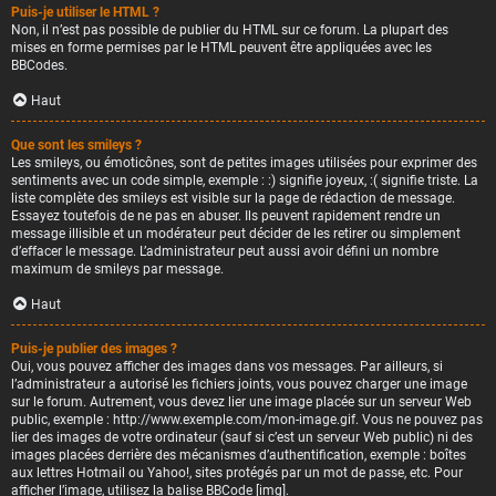
Puis-je utiliser le HTML ?
Non, il n’est pas possible de publier du HTML sur ce forum. La plupart des
mises en forme permises par le HTML peuvent être appliquées avec les
BBCodes.
Haut
Que sont les smileys ?
Les smileys, ou émoticônes, sont de petites images utilisées pour exprimer des
sentiments avec un code simple, exemple : :) signifie joyeux, :( signifie triste. La
liste complète des smileys est visible sur la page de rédaction de message.
Essayez toutefois de ne pas en abuser. Ils peuvent rapidement rendre un
message illisible et un modérateur peut décider de les retirer ou simplement
d’effacer le message. L’administrateur peut aussi avoir défini un nombre
maximum de smileys par message.
Haut
Puis-je publier des images ?
Oui, vous pouvez afficher des images dans vos messages. Par ailleurs, si
l’administrateur a autorisé les fichiers joints, vous pouvez charger une image
sur le forum. Autrement, vous devez lier une image placée sur un serveur Web
public, exemple : http://www.exemple.com/mon-image.gif. Vous ne pouvez pas
lier des images de votre ordinateur (sauf si c’est un serveur Web public) ni des
images placées derrière des mécanismes d’authentification, exemple : boîtes
aux lettres Hotmail ou Yahoo!, sites protégés par un mot de passe, etc. Pour
afficher l’image, utilisez la balise BBCode [img].