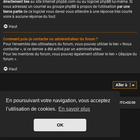
directement liée
au site Internet phpbb.com ou au logiciel phpBB lui-même. Si
vous adressez un courriel au groupe phpBB à propos de l’utilisation
par une
tierce partie
de ce logiciel vous devez vous attendre à une réponse très courte
voire à aucune réponse du tout.
Haut
Comment puis-je contacter un administrateur du forum ?
Pour l’ensemble des utilisateurs du forum, vous pouvez utiliser le lien « Nous
contacter », si ce dernier a été activé par un administrateur.
Pour les membres du forum, vous pouvez également utiliser le lien « L’équipe du
forum ».
Haut
Aller à
En poursuivant votre navigation, vous acceptez
Le forum des passionnés de Café Racer
Heures au format
UTC+02:00
l’utilisation de cookies.
En savoir plus
*
Hexagon style by
MannixMD
*
Style version: 2.2.13
OK
Développé par
phpBB
® Forum Software © phpBB Limited
Traduit par
phpBB-fr.com
Confidentialité
|
Conditions