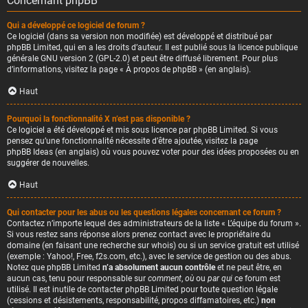
Concernant phpBB
Qui a développé ce logiciel de forum ?
Ce logiciel (dans sa version non modifiée) est développé et distribué par
phpBB Limited
, qui en a les droits d’auteur. Il est publié sous la licence publique
générale GNU version 2 (GPL-2.0) et peut être diffusé librement. Pour plus
d’informations, visitez la page «
À propos de phpBB
» (en anglais).
Haut
Pourquoi la fonctionnalité X n’est pas disponible ?
Ce logiciel a été développé et mis sous licence par phpBB Limited. Si vous
pensez qu’une fonctionnalité nécessite d’être ajoutée, visitez la page
phpBB Ideas
(en anglais) où vous pouvez voter pour des idées proposées ou en
suggérer de nouvelles.
Haut
Qui contacter pour les abus ou les questions légales concernant ce forum ?
Contactez n’importe lequel des administrateurs de la liste « L’équipe du forum ».
Si vous restez sans réponse alors prenez contact avec le propriétaire du
domaine (en faisant une
recherche sur whois
) ou si un service gratuit est utilisé
(exemple : Yahoo!, Free, f2s.com, etc.), avec le service de gestion ou des abus.
Notez que phpBB Limited
n’a absolument aucun contrôle
et ne peut être, en
aucun cas, tenu pour responsable sur
comment
,
où
ou
par qui
ce forum est
utilisé. Il est inutile de contacter phpBB Limited pour toute question légale
(cessions et désistements, responsabilité, propos diffamatoires, etc.)
non