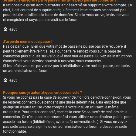
Je me suis enregistré par le passé mais je ne peux plus me connecter ?!
Il est possible qu’un administrateur ait désactivé ou supprimé votre compte. En
effet, il est courant de supprimer régulièrement les membres ne postant pas
pour réduire la taille de la base de données. Si cela vous arrive, tentez de vous
ré-enregistrer et soyez plus investi sur le forum.
Haut
J’ai perdu mon mot de passe !
Pas de panique ! Bien que votre mot de passe ne puisse pas être récupéré, il
peut facilement être réinitialisé. Pour ce faire, rendez vous sur la page de
connexion puis cliquez sur
J’ai oublié mon mot de passe
. Suivez les instructions
énoncées et vous devriez pouvoir à nouveau vous connecter.
Si toutefois vous ne parveniez pas à réinitialiser votre mot de passe, contactez
un administrateur du forum.
Haut
Pourquoi suis-je automatiquement déconnecté ?
Si vous ne cochez pas la case
Se souvenir de moi
lors de votre connexion, vous
ne resterez connecté que pendant une durée déterminée. Cela empêche que
quelqu’un d’autre utilise votre compte à votre insu en utilisant le même
ordinateur. Pour rester connecté, cochez la case
Se souvenir de moi
lors de la
connexion. Ce n’est pas recommandé si vous utilisez un ordinateur public pour
accéder au forum (bibliothèque, cyber-café, université, etc.). Si vous ne voyez
pas cette case, cela signifie qu’un administrateur du forum a désactivé cette
fonctionnalité.