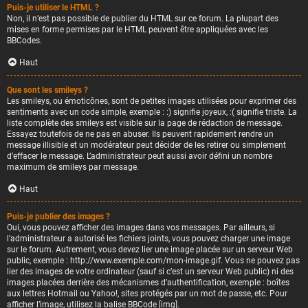
Puis-je utiliser le HTML ?
Non, il n’est pas possible de publier du HTML sur ce forum. La plupart des
mises en forme permises par le HTML peuvent être appliquées avec les
BBCodes.
Haut
Que sont les smileys ?
Les smileys, ou émoticônes, sont de petites images utilisées pour exprimer des
sentiments avec un code simple, exemple : :) signifie joyeux, :( signifie triste. La
liste complète des smileys est visible sur la page de rédaction de message.
Essayez toutefois de ne pas en abuser. Ils peuvent rapidement rendre un
message illisible et un modérateur peut décider de les retirer ou simplement
d’effacer le message. L’administrateur peut aussi avoir défini un nombre
maximum de smileys par message.
Haut
Puis-je publier des images ?
Oui, vous pouvez afficher des images dans vos messages. Par ailleurs, si
l’administrateur a autorisé les fichiers joints, vous pouvez charger une image
sur le forum. Autrement, vous devez lier une image placée sur un serveur Web
public, exemple : http://www.exemple.com/mon-image.gif. Vous ne pouvez pas
lier des images de votre ordinateur (sauf si c’est un serveur Web public) ni des
images placées derrière des mécanismes d’authentification, exemple : boîtes
aux lettres Hotmail ou Yahoo!, sites protégés par un mot de passe, etc. Pour
afficher l’image, utilisez la balise BBCode [img].