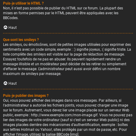
Puis-je utiliser le HTML ?
Non, il n’est pas possible de publier du HTML sur ce forum. La plupart des
mises en forme permises par le HTML peuvent être appliquées avec les
BBCodes.
Haut
Que sont les smileys ?
Les smileys, ou émoticônes, sont de petites images utilisées pour exprimer des
sentiments avec un code simple, exemple : :) signifie joyeux, :( signifie triste. La
liste complète des smileys est visible sur la page de rédaction de message.
Essayez toutefois de ne pas en abuser. Ils peuvent rapidement rendre un
message illisible et un modérateur peut décider de les retirer ou simplement
d’effacer le message. L’administrateur peut aussi avoir défini un nombre
maximum de smileys par message.
Haut
Puis-je publier des images ?
Oui, vous pouvez afficher des images dans vos messages. Par ailleurs, si
l’administrateur a autorisé les fichiers joints, vous pouvez charger une image
sur le forum. Autrement, vous devez lier une image placée sur un serveur Web
public, exemple : http://www.exemple.com/mon-image.gif. Vous ne pouvez pas
lier des images de votre ordinateur (sauf si c’est un serveur Web public) ni des
images placées derrière des mécanismes d’authentification, exemple : boîtes
aux lettres Hotmail ou Yahoo!, sites protégés par un mot de passe, etc. Pour
afficher l’image, utilisez la balise BBCode [img].