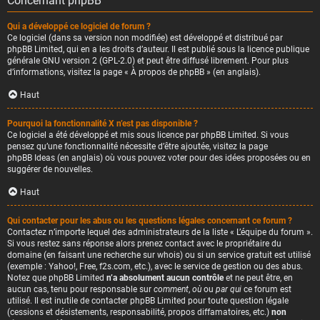
Concernant phpBB
Qui a développé ce logiciel de forum ?
Ce logiciel (dans sa version non modifiée) est développé et distribué par
phpBB Limited
, qui en a les droits d’auteur. Il est publié sous la licence publique
générale GNU version 2 (GPL-2.0) et peut être diffusé librement. Pour plus
d’informations, visitez la page «
À propos de phpBB
» (en anglais).
Haut
Pourquoi la fonctionnalité X n’est pas disponible ?
Ce logiciel a été développé et mis sous licence par phpBB Limited. Si vous
pensez qu’une fonctionnalité nécessite d’être ajoutée, visitez la page
phpBB Ideas
(en anglais) où vous pouvez voter pour des idées proposées ou en
suggérer de nouvelles.
Haut
Qui contacter pour les abus ou les questions légales concernant ce forum ?
Contactez n’importe lequel des administrateurs de la liste « L’équipe du forum ».
Si vous restez sans réponse alors prenez contact avec le propriétaire du
domaine (en faisant une
recherche sur whois
) ou si un service gratuit est utilisé
(exemple : Yahoo!, Free, f2s.com, etc.), avec le service de gestion ou des abus.
Notez que phpBB Limited
n’a absolument aucun contrôle
et ne peut être, en
aucun cas, tenu pour responsable sur
comment
,
où
ou
par qui
ce forum est
utilisé. Il est inutile de contacter phpBB Limited pour toute question légale
(cessions et désistements, responsabilité, propos diffamatoires, etc.)
non