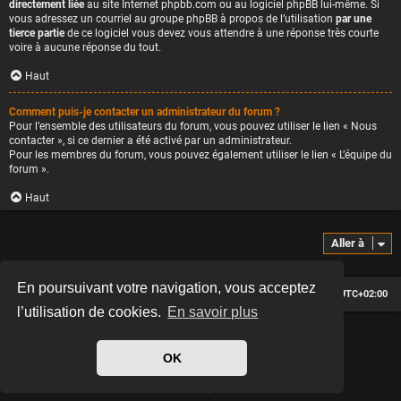
directement liée
au site Internet phpbb.com ou au logiciel phpBB lui-même. Si
vous adressez un courriel au groupe phpBB à propos de l’utilisation
par une
tierce partie
de ce logiciel vous devez vous attendre à une réponse très courte
voire à aucune réponse du tout.
Haut
Comment puis-je contacter un administrateur du forum ?
Pour l’ensemble des utilisateurs du forum, vous pouvez utiliser le lien « Nous
contacter », si ce dernier a été activé par un administrateur.
Pour les membres du forum, vous pouvez également utiliser le lien « L’équipe du
forum ».
Haut
Aller à
En poursuivant votre navigation, vous acceptez
Le forum des passionnés de Café Racer
Heures au format
UTC+02:00
l’utilisation de cookies.
En savoir plus
*
Hexagon style by
MannixMD
*
Style version: 2.2.13
OK
Développé par
phpBB
® Forum Software © phpBB Limited
Traduit par
phpBB-fr.com
Confidentialité
|
Conditions