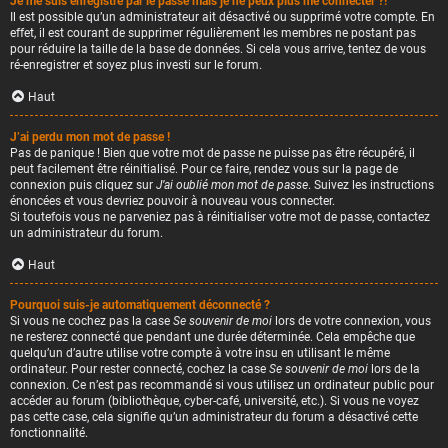
Je me suis enregistré par le passé mais je ne peux plus me connecter ?!
Il est possible qu’un administrateur ait désactivé ou supprimé votre compte. En
effet, il est courant de supprimer régulièrement les membres ne postant pas
pour réduire la taille de la base de données. Si cela vous arrive, tentez de vous
ré-enregistrer et soyez plus investi sur le forum.
Haut
J’ai perdu mon mot de passe !
Pas de panique ! Bien que votre mot de passe ne puisse pas être récupéré, il
peut facilement être réinitialisé. Pour ce faire, rendez vous sur la page de
connexion puis cliquez sur
J’ai oublié mon mot de passe
. Suivez les instructions
énoncées et vous devriez pouvoir à nouveau vous connecter.
Si toutefois vous ne parveniez pas à réinitialiser votre mot de passe, contactez
un administrateur du forum.
Haut
Pourquoi suis-je automatiquement déconnecté ?
Si vous ne cochez pas la case
Se souvenir de moi
lors de votre connexion, vous
ne resterez connecté que pendant une durée déterminée. Cela empêche que
quelqu’un d’autre utilise votre compte à votre insu en utilisant le même
ordinateur. Pour rester connecté, cochez la case
Se souvenir de moi
lors de la
connexion. Ce n’est pas recommandé si vous utilisez un ordinateur public pour
accéder au forum (bibliothèque, cyber-café, université, etc.). Si vous ne voyez
pas cette case, cela signifie qu’un administrateur du forum a désactivé cette
fonctionnalité.