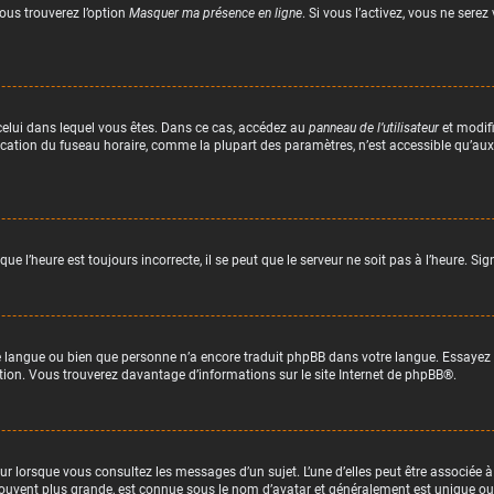
vous trouverez l’option
Masquer ma présence en ligne
. Si vous l’activez, vous ne sere
de celui dans lequel vous êtes. Dans ce cas, accédez au
panneau de l’utilisateur
et modifi
ification du fuseau horaire, comme la plupart des paramètres, n’est accessible qu’au
ue l’heure est toujours incorrecte, il se peut que le serveur ne soit pas à l’heure. S
tre langue ou bien que personne n’a encore traduit phpBB dans votre langue. Essayez
uction. Vous trouverez davantage d’informations sur le site Internet de
phpBB
®.
ur lorsque vous consultez les messages d’un sujet. L’une d’elles peut être associée 
ouvent plus grande, est connue sous le nom d’avatar et généralement est unique 