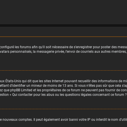
onfiguré les forums afin qu’il soit nécessaire de s’enregistrer pour poster des messa
tars personnalisés, la messagerie privée, l’envoi de courriels aux autres membres, 
aux États-Unis qui dit que les sites Internet pouvant recueillir des informations de
ettant d’identifier un mineur de moins de 13 ans. Si vous n’êtes pas sûr que cela s’a
tez que phpBB Limited et les propriétaires de ce forum ne peuvent pas fournir de con
uestion « Qui contacter pour les abus ou les questions légales concernant ce forum ?
de nouveaux comptes. Il peut également avoir banni votre IP ou interdit le nom d’uti