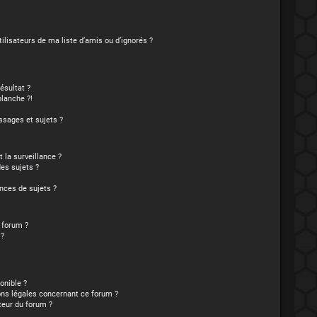
lisateurs de ma liste d’amis ou d’ignorés ?
ésultat ?
lanche ?!
sages et sujets ?
t la surveillance ?
es sujets ?
nces de sujets ?
e forum ?
 ?
onible ?
ons légales concernant ce forum ?
teur du forum ?