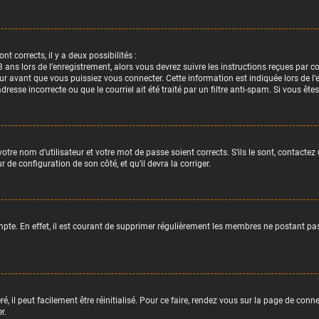
nt corrects, il y a deux possibilités :
 ans lors de l’enregistrement, alors vous devrez suivre les instructions reçues par 
avant que vous puissiez vous connecter. Cette information est indiquée lors de l’en
dresse incorrecte ou que le courriel ait été traité par un filtre anti-spam. Si vous ête
votre nom d’utilisateur et votre mot de passe soient corrects. S’ils le sont, contacte
r de configuration de son côté, et qu’il devra la corriger.
pte. En effet, il est courant de supprimer régulièrement les membres ne postant pas p
, il peut facilement être réinitialisé. Pour ce faire, rendez vous sur la page de conn
r.