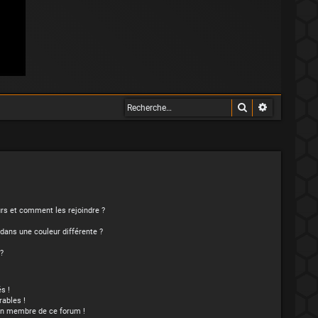
Rechercher
Recherche 
eurs et comment les rejoindre ?
ans une couleur différente ?
?
s !
ables !
’un membre de ce forum !