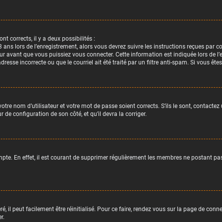
nt corrects, il y a deux possibilités :
 ans lors de l’enregistrement, alors vous devrez suivre les instructions reçues par 
avant que vous puissiez vous connecter. Cette information est indiquée lors de l’en
dresse incorrecte ou que le courriel ait été traité par un filtre anti-spam. Si vous ête
votre nom d’utilisateur et votre mot de passe soient corrects. S’ils le sont, contacte
r de configuration de son côté, et qu’il devra la corriger.
pte. En effet, il est courant de supprimer régulièrement les membres ne postant pas p
, il peut facilement être réinitialisé. Pour ce faire, rendez vous sur la page de conn
r.