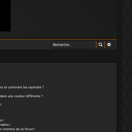
Rechercher
Recherche 
eurs et comment les rejoindre ?
ans une couleur différente ?
?
s !
ables !
’un membre de ce forum !