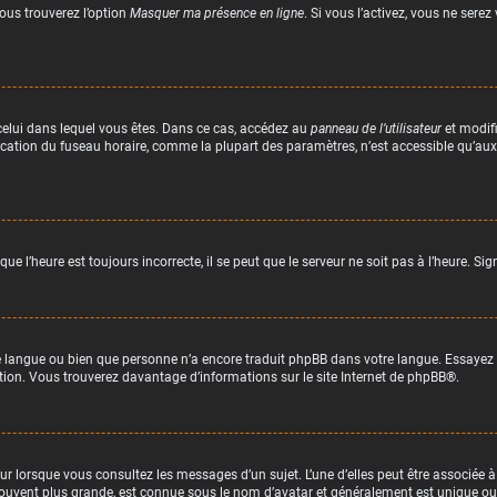
vous trouverez l’option
Masquer ma présence en ligne
. Si vous l’activez, vous ne sere
de celui dans lequel vous êtes. Dans ce cas, accédez au
panneau de l’utilisateur
et modifi
ification du fuseau horaire, comme la plupart des paramètres, n’est accessible qu’au
ue l’heure est toujours incorrecte, il se peut que le serveur ne soit pas à l’heure. S
tre langue ou bien que personne n’a encore traduit phpBB dans votre langue. Essayez
uction. Vous trouverez davantage d’informations sur le site Internet de
phpBB
®.
ur lorsque vous consultez les messages d’un sujet. L’une d’elles peut être associée 
ouvent plus grande, est connue sous le nom d’avatar et généralement est unique 