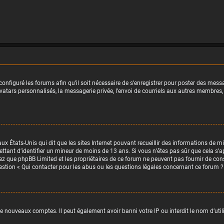
onfiguré les forums afin qu’il soit nécessaire de s’enregistrer pour poster des messa
tars personnalisés, la messagerie privée, l’envoi de courriels aux autres membres, 
aux États-Unis qui dit que les sites Internet pouvant recueillir des informations de
ettant d’identifier un mineur de moins de 13 ans. Si vous n’êtes pas sûr que cela s’a
tez que phpBB Limited et les propriétaires de ce forum ne peuvent pas fournir de con
uestion « Qui contacter pour les abus ou les questions légales concernant ce forum ?
de nouveaux comptes. Il peut également avoir banni votre IP ou interdit le nom d’uti