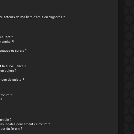
lisateurs de ma liste d’amis ou d’ignorés ?
ésultat ?
lanche ?!
sages et sujets ?
t la surveillance ?
es sujets ?
nces de sujets ?
e forum ?
 ?
onible ?
ons légales concernant ce forum ?
teur du forum ?