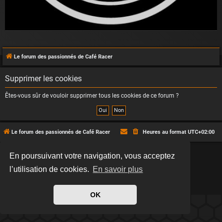
Le forum des passionnés de Café Racer
Supprimer les cookies
Êtes-vous sûr de vouloir supprimer tous les cookies de ce forum ?
Le forum des passionnés de Café Racer
Heures au format
UTC+02:00
En poursuivant votre navigation, vous acceptez
*
Hexagon style by
MannixMD
*
Style version: 2.2.13
Développé par
phpBB
® Forum Software © phpBB Limited
l’utilisation de cookies.
En savoir plus
Traduit par
phpBB-fr.com
Confidentialité
|
Conditions
OK