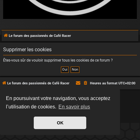
Le forum des passionnés de Café Racer
Supprimer les cookies
Êtes-vous sûr de vouloir supprimer tous les cookies de ce forum ?
Le forum des passionnés de Café Racer
Heures au format
UTC+02:00
En poursuivant votre navigation, vous acceptez
*
Hexagon style by
MannixMD
*
Style version: 2.2.13
Développé par
phpBB
® Forum Software © phpBB Limited
l’utilisation de cookies.
En savoir plus
Traduit par
phpBB-fr.com
Confidentialité
|
Conditions
OK