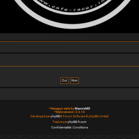
*
Hexagon style by
MannixMD
*
Style version: 2.2.13
Développé par
phpBB
® Forum Software © phpBB Limited
Traduit par
phpBB-fr.com
Confidentialité
|
Conditions