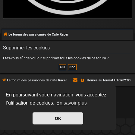
Le forum des passionnés de Café Racer
Supprimer les cookies
Êtes-vous sûr de vouloir supprimer tous les cookies de ce forum ?
Le forum des passionnés de Café Racer
Heures au format
UTC+02:00
En poursuivant votre navigation, vous acceptez
*
Hexagon style by
MannixMD
*
Style version: 2.2.13
Développé par
phpBB
® Forum Software © phpBB Limited
l’utilisation de cookies.
En savoir plus
Traduit par
phpBB-fr.com
Confidentialité
|
Conditions
OK