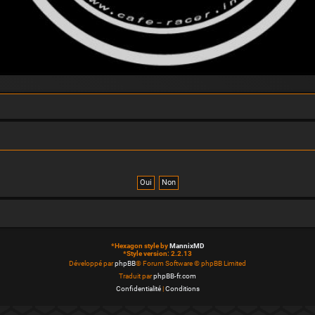
*
Hexagon style by
MannixMD
*
Style version: 2.2.13
Développé par
phpBB
® Forum Software © phpBB Limited
Traduit par
phpBB-fr.com
Confidentialité
|
Conditions