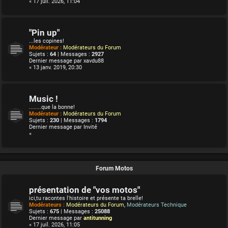
« 17 juil. 2026, 11:04
"Pin up"
...les copines!
Modérateur :
Modérateurs du Forum
Sujets :
64
| Messages :
2927
Dernier message par
xavdu88
« 13 janv. 2019, 20:30
Music !
........que la bonne!
Modérateur :
Modérateurs du Forum
Sujets :
230
| Messages :
1794
Dernier message par
Invité
«
Forum Motos
présentation de "vos motos"
ici,tu racontes l'histoire et présente ta brelle!
Modérateurs :
Modérateurs du Forum
,
Modérateurs Technique
Sujets :
675
| Messages :
25088
Dernier message par
antitunning
« 17 juil. 2026, 11:05