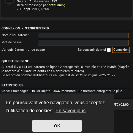
Sujets :
7
| Messages :
122
Dernier message par
antitunning
« 11 sept. 2017, 18:58
CONNEXION
•
S’ENREGISTRER
Nom d’utilisateur :
Mot de passe :
J’ai oublié mon mot de passe
Se souvenir de moi
QUI EST EN LIGNE
Au total il y a
124
utilisateurs en ligne : 2 enregistrés, 0 invisible et 122 invités (d’après
le nombre d’utilisateurs actifs ces 5 dernières minutes)
Le record du nombre d’utilisateurs en ligne est de
2371
, le 26 juil. 2025, 21:27
STATISTIQUES
227087
messages •
10101
sujets •
4537
membres • Le membre enregistré le plus
récent est
Rachel
.
En poursuivant votre navigation, vous acceptez
Le forum des passionnés de Café Racer
Heures au format
UTC+02:00
l’utilisation de cookies.
En savoir plus
*
Hexagon style by
MannixMD
*
Style version: 2.2.13
OK
Développé par
phpBB
® Forum Software © phpBB Limited
Traduit par
phpBB-fr.com