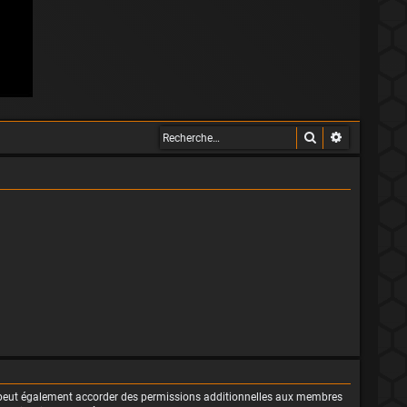
Rechercher
Recherche 
m peut également accorder des permissions additionnelles aux membres