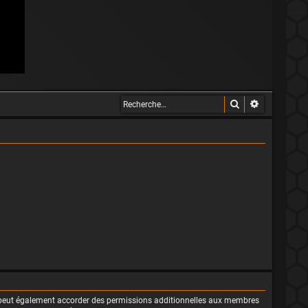
Rechercher
Recherche 
m peut également accorder des permissions additionnelles aux membres