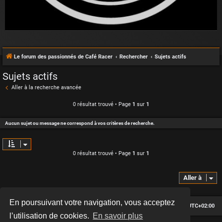
Le forum des passionnés de Café Racer
Rechercher
Sujets actifs
Sujets actifs
Aller à la recherche avancée
0 résultat trouvé • Page
1
sur
1
Aucun sujet ou message ne correspond à vos critères de recherche.
0 résultat trouvé • Page
1
sur
1
Aller à
En poursuivant votre navigation, vous acceptez
Le forum des passionnés de Café Racer
Heures au format
UTC+02:00
l’utilisation de cookies.
En savoir plus