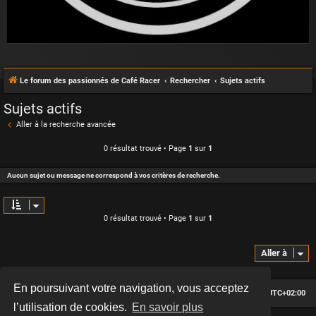
Le forum des passionnés de Café Racer
Rechercher
Sujets actifs
Sujets actifs
Aller à la recherche avancée
0 résultat trouvé • Page
1
sur
1
Aucun sujet ou message ne correspond à vos critères de recherche.
0 résultat trouvé • Page
1
sur
1
Aller à
En poursuivant votre navigation, vous acceptez
Le forum des passionnés de Café Racer
Heures au format
UTC+02:00
l’utilisation de cookies.
En savoir plus