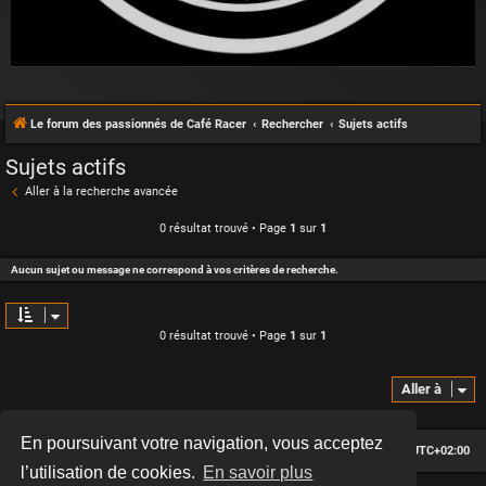
Le forum des passionnés de Café Racer
Rechercher
Sujets actifs
Sujets actifs
Aller à la recherche avancée
0 résultat trouvé • Page
1
sur
1
Aucun sujet ou message ne correspond à vos critères de recherche.
0 résultat trouvé • Page
1
sur
1
Aller à
En poursuivant votre navigation, vous acceptez
Le forum des passionnés de Café Racer
Heures au format
UTC+02:00
l’utilisation de cookies.
En savoir plus