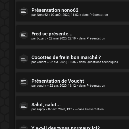
Présentation nono62
par
Nono62
»
02 août 2020, 11:02
» dans
Présentation
Fred se présente...
par
bozart
»
22 mai 2020, 22:19
» dans
Présentation
Cocottes de frein bon marché ?
par
voucht
»
22 avr. 2020, 16:36
» dans
Questions techniques
Présentation de Voucht
par
voucht
»
22 avr. 2020, 16:12
» dans
Présentation
Salut, salut...
par
zappy
»
07 avr. 2020, 13:17
» dans
Présentation
Y a-t-il des types normaux ici?