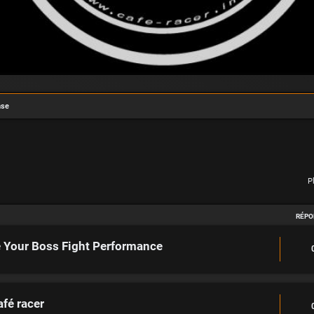
nse
P
RÉPO
e Your Boss Fight Performance
afé racer