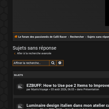
Le forum des passionnés de Café Racer
Rechercher
Sujets sans répo
Sujets sans réponse
Aller à la recherche avancée
Rechercher
Recherche avancée
SUJETS
EZBUFF: How to Use poe 2 Items to Improv
par
MysticVoyage
»
03 août 2026, 06:03
» dans
Présentation
Luminaire design italien dans mon atelier c