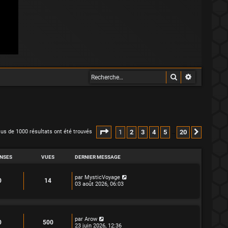
Rechercher
Recherche 
Page
1
sur
20
1
2
3
4
5
20
lus de 1000 résultats ont été trouvés
Suivant
…
NSES
VUES
DERNIER MESSAGE
D
par
MysticVoyage
R
V
0
14
e
03 août 2026, 06:03
r
é
u
n
i
p
e
e
r
D
par
Arow
o
s
R
V
0
500
m
e
23 juin 2026, 12:36