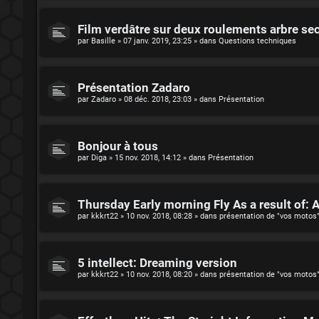
Film verdâtre sur deux roulements arbre se
par
Basille
»
07 janv. 2019, 23:25
» dans
Questions techniques
Présentation Zadaro
par
Zadaro
»
08 déc. 2018, 23:03
» dans
Présentation
Bonjour à tous
par
Diga
»
15 nov. 2018, 14:12
» dans
Présentation
Thursday Early morning Fly As a result of: 
par
kkkrt22
»
10 nov. 2018, 08:28
» dans
présentation de "vos motos
5 intellect: Dreaming version
par
kkkrt22
»
10 nov. 2018, 08:20
» dans
présentation de "vos motos