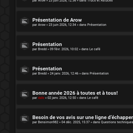
par
Arow
»
23 juin 2026, 12:36
» dans
Trucs et Astuces
Présentation de Arow
par
Arow
»
23 juin 2026, 12:34
» dans
Présentation
Présentation
par
Bredd
»
09 févr. 2026, 10:02
» dans
Le café
Présentation
par
Bredd
»
24 janv. 2026, 12:46
» dans
Présentation
Bonne année 2026 à toutes et à tous!
par
dalo
»
02 janv. 2026, 12:50
» dans
Le café
Besoin de vos avis sur une ligne d’échapp
par
Bensimon982
»
04 déc. 2025, 15:37
» dans
Questions technique