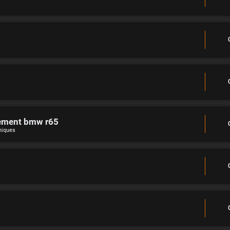
ement bmw r65
niques