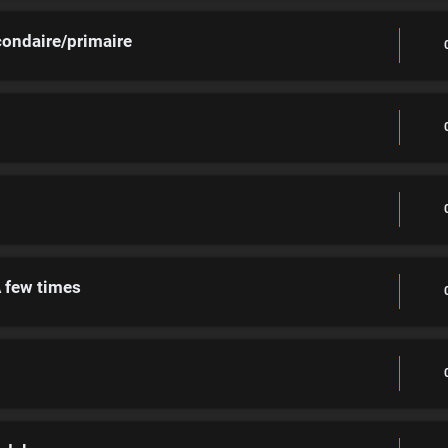
condaire/primaire
A few times
"
"