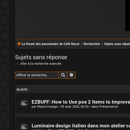
Le forum des passionnés de Café Racer
Rechercher
Sujets sans répo
Sujets sans réponse
Aller à la recherche avancée
Rechercher
Recherche avancée
SUJETS
EZBUFF: How to Use poe 2 Items to Improv
par
MysticVoyage
»
03 août 2026, 06:03
» dans
Présentation
Luminaire design italien dans mon atelier c