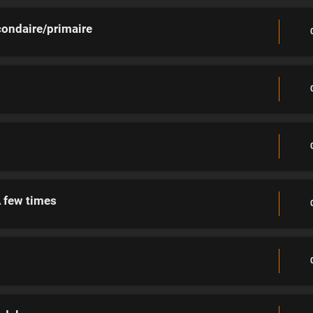
condaire/primaire
A few times
"
"