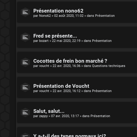
Présentation nono62
par
Nono62
»
02 août 2020, 11:02
» dans
Présentation
Fred se présente...
par
bozart
»
22 mai 2020, 22:19
» dans
Présentation
Cocottes de frein bon marché ?
par
voucht
»
22 avr. 2020, 16:36
» dans
Questions techniques
Présentation de Voucht
par
voucht
»
22 avr. 2020, 16:12
» dans
Présentation
Salut, salut...
par
zappy
»
07 avr. 2020, 13:17
» dans
Présentation
Y a-t-il des types normaux ici?