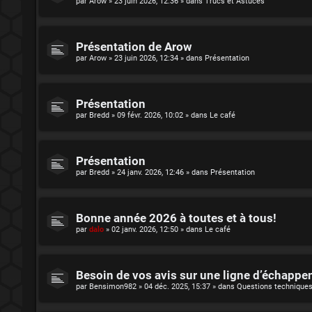
par
Arow
»
23 juin 2026, 12:36
» dans
Trucs et Astuces
Présentation de Arow
par
Arow
»
23 juin 2026, 12:34
» dans
Présentation
Présentation
par
Bredd
»
09 févr. 2026, 10:02
» dans
Le café
Présentation
par
Bredd
»
24 janv. 2026, 12:46
» dans
Présentation
Bonne année 2026 à toutes et à tous!
par
dalo
»
02 janv. 2026, 12:50
» dans
Le café
Besoin de vos avis sur une ligne d’échapp
par
Bensimon982
»
04 déc. 2025, 15:37
» dans
Questions technique