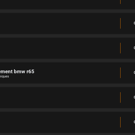
ement bmw r65
niques