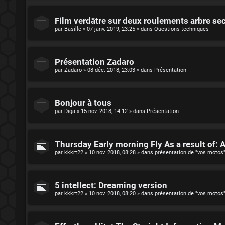
Film verdâtre sur deux roulements arbre se
par
Basille
»
07 janv. 2019, 23:25
» dans
Questions techniques
Présentation Zadaro
par
Zadaro
»
08 déc. 2018, 23:03
» dans
Présentation
Bonjour à tous
par
Diga
»
15 nov. 2018, 14:12
» dans
Présentation
Thursday Early morning Fly As a result of: 
par
kkkrt22
»
10 nov. 2018, 08:28
» dans
présentation de "vos motos
5 intellect: Dreaming version
par
kkkrt22
»
10 nov. 2018, 08:20
» dans
présentation de "vos motos