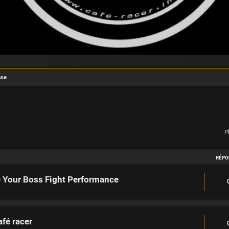
nse
P
RÉPO
e Your Boss Fight Performance
afé racer