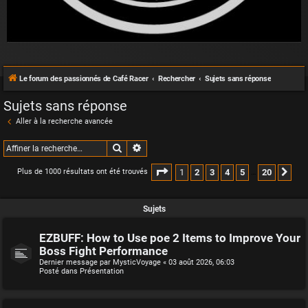
Le forum des passionnés de Café Racer
Rechercher
Sujets sans réponse
Sujets sans réponse
Aller à la recherche avancée
Rechercher
Recherche avancée
Page
1
sur
20
1
2
3
4
5
20
Plus de 1000 résultats ont été trouvés
Sui
…
Sujets
EZBUFF: How to Use poe 2 Items to Improve Your
Boss Fight Performance
Dernier message par
MysticVoyage
«
03 août 2026, 06:03
Posté dans
Présentation