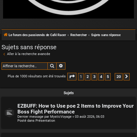
Le forum des passionnés de Café Racer
Rechercher
Sujets sans réponse
Sujets sans réponse
Aller à la recherche avancée
Rechercher
Recherche avancée
Page
1
sur
20
1
2
3
4
5
20
Plus de 1000 résultats ont été trouvés
Sui
…
Sujets
EZBUFF: How to Use poe 2 Items to Improve Your
Boss Fight Performance
Dernier message par
MysticVoyage
«
03 août 2026, 06:03
Posté dans
Présentation