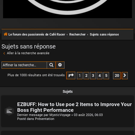
Le forum des passionnés de Café Racer
Rechercher
Sujets sans réponse
Sujets sans réponse
Aller à la recherche avancée
Rechercher
Recherche avancée
Page
1
sur
20
1
2
3
4
5
20
Plus de 1000 résultats ont été trouvés
Sui
…
Sujets
EZBUFF: How to Use poe 2 Items to Improve Your
Boss Fight Performance
Dernier message par
MysticVoyage
«
03 août 2026, 06:03
Posté dans
Présentation