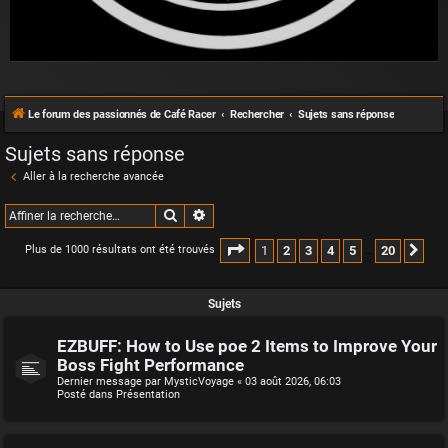
Le forum des passionnés de Café Racer
Rechercher
Sujets sans réponse
Sujets sans réponse
Aller à la recherche avancée
Rechercher
Recherche avancée
Page
1
sur
20
1
2
3
4
5
20
Plus de 1000 résultats ont été trouvés
Sui
…
Sujets
EZBUFF: How to Use poe 2 Items to Improve Your
Boss Fight Performance
Dernier message par
MysticVoyage
«
03 août 2026, 06:03
Posté dans
Présentation