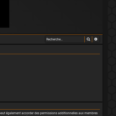
Rechercher
Recherche 
m peut également accorder des permissions additionnelles aux membres