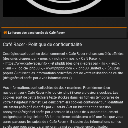
Le forum des passionnés de Café Racer
Café Racer - Politique de confidentialité
Ces règles expliquent en détail comment « Café Racer » et ses sociétés affiliées
(désignés ci-après par « nous », « notre », « nos », « Café Racer »,
« https://www.cafe-racer.info ») et phpBB (désigné ci-après par « ils », « eux »,
« leur », « logiciel phpBB », « www.phpbb.com », « phpBB Limited », « Équipes
phpBB ») utilisent les informations collectées lors de votre utilisation de ce site
(désignées ci-après par « vos informations »).
Vos informations sont collectées de deux manières. Premièrement, en
naviguant sur « Café Racer », le logiciel phpBB créera plusieurs cookies. Les
cookies sont de petits fichiers texte stockés dans les fichiers temporaires de
votre navigateur Internet. Les deux premiers cookies contiennent un identifiant
utilisateur (désigné ci-après par « user-id ») et un identifiant de session
anonyme (désigné ci-après par « session-id »), tous deux automatiquement
assignés par le logiciel phpBB. Un troisième cookie sera créé une fois que vous
aurez parcouru les sujets de « Café Racer ». Il stocke des informations sur les
sujets que vous avez lus, améliorant ainsi votre expérience utilisateur.