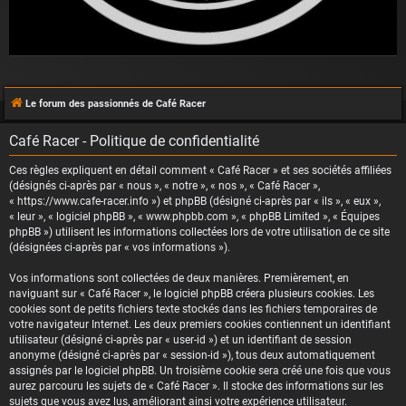
Le forum des passionnés de Café Racer
Café Racer - Politique de confidentialité
Ces règles expliquent en détail comment « Café Racer » et ses sociétés affiliées
(désignés ci-après par « nous », « notre », « nos », « Café Racer »,
« https://www.cafe-racer.info ») et phpBB (désigné ci-après par « ils », « eux »,
« leur », « logiciel phpBB », « www.phpbb.com », « phpBB Limited », « Équipes
phpBB ») utilisent les informations collectées lors de votre utilisation de ce site
(désignées ci-après par « vos informations »).
Vos informations sont collectées de deux manières. Premièrement, en
naviguant sur « Café Racer », le logiciel phpBB créera plusieurs cookies. Les
cookies sont de petits fichiers texte stockés dans les fichiers temporaires de
votre navigateur Internet. Les deux premiers cookies contiennent un identifiant
utilisateur (désigné ci-après par « user-id ») et un identifiant de session
anonyme (désigné ci-après par « session-id »), tous deux automatiquement
assignés par le logiciel phpBB. Un troisième cookie sera créé une fois que vous
aurez parcouru les sujets de « Café Racer ». Il stocke des informations sur les
sujets que vous avez lus, améliorant ainsi votre expérience utilisateur.