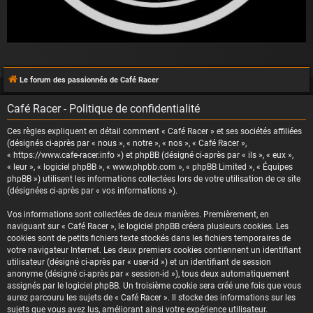
Le forum des passionnés de Café Racer
Café Racer - Politique de confidentialité
Ces règles expliquent en détail comment « Café Racer » et ses sociétés affiliées
(désignés ci-après par « nous », « notre », « nos », « Café Racer »,
« https://www.cafe-racer.info ») et phpBB (désigné ci-après par « ils », « eux »,
« leur », « logiciel phpBB », « www.phpbb.com », « phpBB Limited », « Équipes
phpBB ») utilisent les informations collectées lors de votre utilisation de ce site
(désignées ci-après par « vos informations »).
Vos informations sont collectées de deux manières. Premièrement, en
naviguant sur « Café Racer », le logiciel phpBB créera plusieurs cookies. Les
cookies sont de petits fichiers texte stockés dans les fichiers temporaires de
votre navigateur Internet. Les deux premiers cookies contiennent un identifiant
utilisateur (désigné ci-après par « user-id ») et un identifiant de session
anonyme (désigné ci-après par « session-id »), tous deux automatiquement
assignés par le logiciel phpBB. Un troisième cookie sera créé une fois que vous
aurez parcouru les sujets de « Café Racer ». Il stocke des informations sur les
sujets que vous avez lus, améliorant ainsi votre expérience utilisateur.