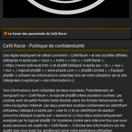
Le forum des passionnés de Café Racer
Café Racer - Politique de confidentialité
Ces règles expliquent en détail comment « Café Racer » et ses sociétés affiliées
(désignés ci-après par « nous », « notre », « nos », « Café Racer »,
« https://www.cafe-racer.info ») et phpBB (désigné ci-après par « ils », « eux »,
« leur », « logiciel phpBB », « www.phpbb.com », « phpBB Limited », « Équipes
phpBB ») utilisent les informations collectées lors de votre utilisation de ce site
(désignées ci-après par « vos informations »).
Vos informations sont collectées de deux manières. Premièrement, en
naviguant sur « Café Racer », le logiciel phpBB créera plusieurs cookies. Les
cookies sont de petits fichiers texte stockés dans les fichiers temporaires de
votre navigateur Internet. Les deux premiers cookies contiennent un identifiant
utilisateur (désigné ci-après par « user-id ») et un identifiant de session
anonyme (désigné ci-après par « session-id »), tous deux automatiquement
assignés par le logiciel phpBB. Un troisième cookie sera créé une fois que vous
aurez parcouru les sujets de « Café Racer ». Il stocke des informations sur les
sujets que vous avez lus, améliorant ainsi votre expérience utilisateur.