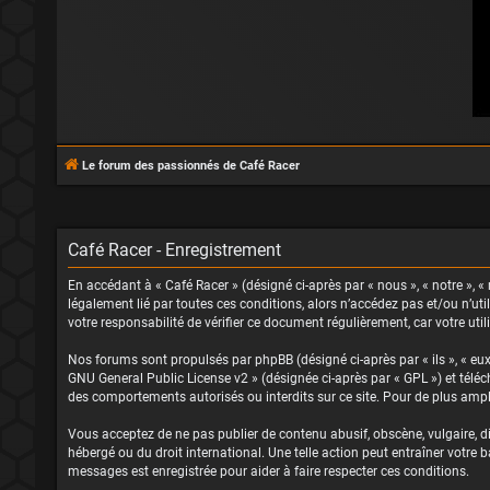
Le forum des passionnés de Café Racer
Café Racer - Enregistrement
En accédant à « Café Racer » (désigné ci-après par « nous », « notre », « 
légalement lié par toutes ces conditions, alors n’accédez pas et/ou n’ut
votre responsabilité de vérifier ce document régulièrement, car votre uti
Nos forums sont propulsés par phpBB (désigné ci-après par « ils », « eux
GNU General Public License v2
» (désignée ci-après par « GPL ») et tél
des comportements autorisés ou interdits sur ce site. Pour de plus ampl
Vous acceptez de ne pas publier de contenu abusif, obscène, vulgaire, dif
hébergé ou du droit international. Une telle action peut entraîner votre
messages est enregistrée pour aider à faire respecter ces conditions.