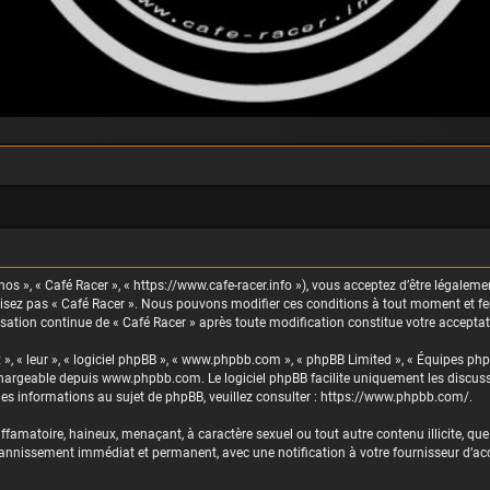
nos », « Café Racer », « https://www.cafe-racer.info »), vous acceptez d’être légaleme
ilisez pas « Café Racer ». Nous pouvons modifier ces conditions à tout moment et fe
lisation continue de « Café Racer » après toute modification constitue votre acceptat
 », « leur », « logiciel phpBB », « www.phpbb.com », « phpBB Limited », « Équipes php
échargeable depuis
www.phpbb.com
. Le logiciel phpBB facilite uniquement les discu
es informations au sujet de phpBB, veuillez consulter :
https://www.phpbb.com/
.
famatoire, haineux, menaçant, à caractère sexuel ou tout autre contenu illicite, que 
 bannissement immédiat et permanent, avec une notification à votre fournisseur d’accè