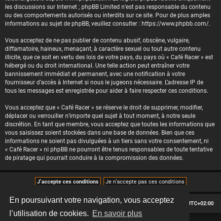
les discussions sur Internet ; phpBB Limited n’est pas responsable du contenu
ou des comportements autorisés ou interdits sur ce site. Pour de plus amples
informations au sujet de phpBB, veuillez consulter :
https://www.phpbb.com/
.
Vous acceptez de ne pas publier de contenu abusif, obscène, vulgaire,
diffamatoire, haineux, menaçant, à caractère sexuel ou tout autre contenu
illicite, que ce soit en vertu des lois de votre pays, du pays où « Café Racer » est
hébergé ou du droit international. Une telle action peut entraîner votre
bannissement immédiat et permanent, avec une notification à votre
fournisseur d’accès à Internet si nous le jugeons nécessaire. L’adresse IP de
tous les messages est enregistrée pour aider à faire respecter ces conditions.
Vous acceptez que « Café Racer » se réserve le droit de supprimer, modifier,
déplacer ou verrouiller n’importe quel sujet à tout moment, à notre seule
discrétion. En tant que membre, vous acceptez que toutes les informations que
vous saisissez soient stockées dans une base de données. Bien que ces
informations ne soient pas divulguées à un tiers sans votre consentement, ni
« Café Racer » ni phpBB ne pourront être tenus responsables de toute tentative
de piratage qui pourrait conduire à la compromission des données.
En poursuivant votre navigation, vous acceptez
Le forum des passionnés de Café Racer
Heures au format
UTC+02:00
l’utilisation de cookies.
En savoir plus