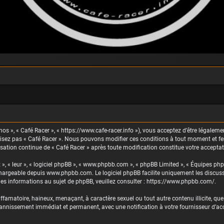
nos », « Café Racer », « https://www.cafe-racer.info »), vous acceptez d’être légaleme
ilisez pas « Café Racer ». Nous pouvons modifier ces conditions à tout moment et fe
lisation continue de « Café Racer » après toute modification constitue votre acceptat
 », « leur », « logiciel phpBB », « www.phpbb.com », « phpBB Limited », « Équipes php
échargeable depuis
www.phpbb.com
. Le logiciel phpBB facilite uniquement les discu
es informations au sujet de phpBB, veuillez consulter :
https://www.phpbb.com/
.
famatoire, haineux, menaçant, à caractère sexuel ou tout autre contenu illicite, que 
 bannissement immédiat et permanent, avec une notification à votre fournisseur d’accè