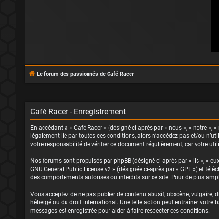
Le forum des passionnés de Café Racer
Café Racer - Enregistrement
En accédant à « Café Racer » (désigné ci-après par « nous », « notre », « 
légalement lié par toutes ces conditions, alors n’accédez pas et/ou n’ut
votre responsabilité de vérifier ce document régulièrement, car votre uti
Nos forums sont propulsés par phpBB (désigné ci-après par « ils », « eux
GNU General Public License v2
» (désignée ci-après par « GPL ») et tél
des comportements autorisés ou interdits sur ce site. Pour de plus ampl
Vous acceptez de ne pas publier de contenu abusif, obscène, vulgaire, dif
hébergé ou du droit international. Une telle action peut entraîner votre
messages est enregistrée pour aider à faire respecter ces conditions.