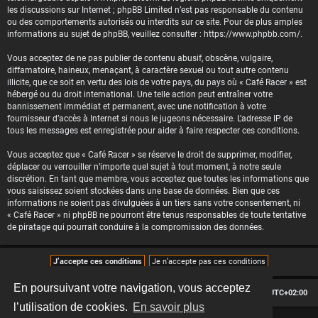
les discussions sur Internet ; phpBB Limited n’est pas responsable du contenu
ou des comportements autorisés ou interdits sur ce site. Pour de plus amples
informations au sujet de phpBB, veuillez consulter :
https://www.phpbb.com/
.
Vous acceptez de ne pas publier de contenu abusif, obscène, vulgaire,
diffamatoire, haineux, menaçant, à caractère sexuel ou tout autre contenu
illicite, que ce soit en vertu des lois de votre pays, du pays où « Café Racer » est
hébergé ou du droit international. Une telle action peut entraîner votre
bannissement immédiat et permanent, avec une notification à votre
fournisseur d’accès à Internet si nous le jugeons nécessaire. L’adresse IP de
tous les messages est enregistrée pour aider à faire respecter ces conditions.
Vous acceptez que « Café Racer » se réserve le droit de supprimer, modifier,
déplacer ou verrouiller n’importe quel sujet à tout moment, à notre seule
discrétion. En tant que membre, vous acceptez que toutes les informations que
vous saisissez soient stockées dans une base de données. Bien que ces
informations ne soient pas divulguées à un tiers sans votre consentement, ni
« Café Racer » ni phpBB ne pourront être tenus responsables de toute tentative
de piratage qui pourrait conduire à la compromission des données.
En poursuivant votre navigation, vous acceptez
Le forum des passionnés de Café Racer
Heures au format
UTC+02:00
l’utilisation de cookies.
En savoir plus