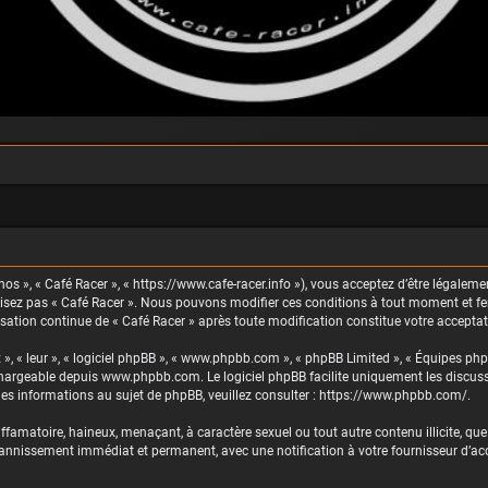
nos », « Café Racer », « https://www.cafe-racer.info »), vous acceptez d’être légaleme
ilisez pas « Café Racer ». Nous pouvons modifier ces conditions à tout moment et fe
lisation continue de « Café Racer » après toute modification constitue votre acceptat
 », « leur », « logiciel phpBB », « www.phpbb.com », « phpBB Limited », « Équipes php
échargeable depuis
www.phpbb.com
. Le logiciel phpBB facilite uniquement les discu
es informations au sujet de phpBB, veuillez consulter :
https://www.phpbb.com/
.
famatoire, haineux, menaçant, à caractère sexuel ou tout autre contenu illicite, que 
 bannissement immédiat et permanent, avec une notification à votre fournisseur d’accè