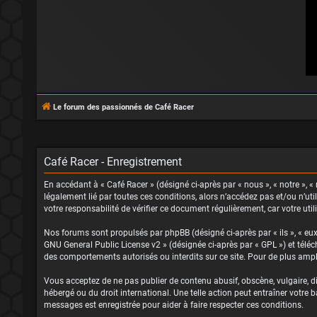
Le forum des passionnés de Café Racer
Café Racer - Enregistrement
En accédant à « Café Racer » (désigné ci-après par « nous », « notre », « 
légalement lié par toutes ces conditions, alors n’accédez pas et/ou n’ut
votre responsabilité de vérifier ce document régulièrement, car votre uti
Nos forums sont propulsés par phpBB (désigné ci-après par « ils », « eux
GNU General Public License v2
» (désignée ci-après par « GPL ») et tél
des comportements autorisés ou interdits sur ce site. Pour de plus ampl
Vous acceptez de ne pas publier de contenu abusif, obscène, vulgaire, dif
hébergé ou du droit international. Une telle action peut entraîner votre
messages est enregistrée pour aider à faire respecter ces conditions.