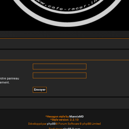
 votre panneau
trement.
*
Hexagon style by
MannixMD
*
Style version: 2.2.13
Développé par
phpBB
® Forum Software © phpBB Limited
Traduit par
phpBB-fr.com