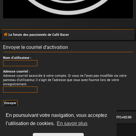
Le forum des passionnés de Café Racer
Envoyer le courriel d’activation
Nom d’utilisateur :
Adresse courriel :
Adresse courriel associée à votre compte. Si vous ne l’avez pas modifiée via votre
panneau d’utilisateur, il s’agit de l’adresse que vous avez fournie lors de votre
enregistrement.
En poursuivant votre navigation, vous acceptez
Le forum des passionnés de Café Racer
Heures au format
UTC+02:00
l’utilisation de cookies.
En savoir plus
*
Hexagon style by
MannixMD
*
Style version: 2.2.13