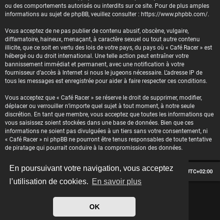
ou des comportements autorisés ou interdits sur ce site. Pour de plus amples
informations au sujet de phpBB, veuillez consulter :
https://www.phpbb.com/
.
Vous acceptez de ne pas publier de contenu abusif, obscène, vulgaire,
diffamatoire, haineux, menaçant, à caractère sexuel ou tout autre contenu
illicite, que ce soit en vertu des lois de votre pays, du pays où « Café Racer » est
hébergé ou du droit international. Une telle action peut entraîner votre
bannissement immédiat et permanent, avec une notification à votre
fournisseur d’accès à Internet si nous le jugeons nécessaire. L’adresse IP de
tous les messages est enregistrée pour aider à faire respecter ces conditions.
Vous acceptez que « Café Racer » se réserve le droit de supprimer, modifier,
déplacer ou verrouiller n’importe quel sujet à tout moment, à notre seule
discrétion. En tant que membre, vous acceptez que toutes les informations que
vous saisissez soient stockées dans une base de données. Bien que ces
informations ne soient pas divulguées à un tiers sans votre consentement, ni
« Café Racer » ni phpBB ne pourront être tenus responsables de toute tentative
de piratage qui pourrait conduire à la compromission des données.
En poursuivant votre navigation, vous acceptez
Le forum des passionnés de Café Racer
Heures au format
UTC+02:00
l’utilisation de cookies.
En savoir plus
*
Hexagon style by
MannixMD
*
Style version: 2.2.13
OK
Développé par
phpBB
® Forum Software © phpBB Limited
Traduit par
phpBB-fr.com