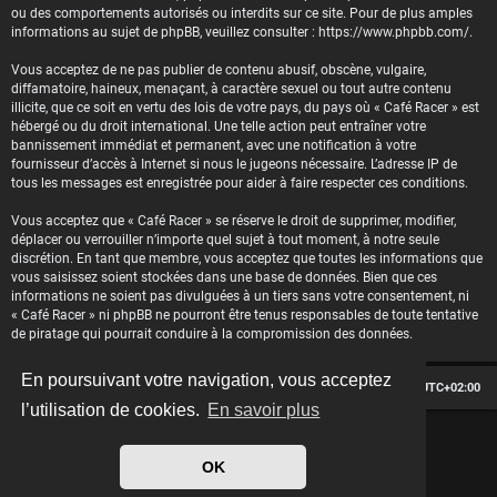
ou des comportements autorisés ou interdits sur ce site. Pour de plus amples
informations au sujet de phpBB, veuillez consulter :
https://www.phpbb.com/
.
Vous acceptez de ne pas publier de contenu abusif, obscène, vulgaire,
diffamatoire, haineux, menaçant, à caractère sexuel ou tout autre contenu
illicite, que ce soit en vertu des lois de votre pays, du pays où « Café Racer » est
hébergé ou du droit international. Une telle action peut entraîner votre
bannissement immédiat et permanent, avec une notification à votre
fournisseur d’accès à Internet si nous le jugeons nécessaire. L’adresse IP de
tous les messages est enregistrée pour aider à faire respecter ces conditions.
Vous acceptez que « Café Racer » se réserve le droit de supprimer, modifier,
déplacer ou verrouiller n’importe quel sujet à tout moment, à notre seule
discrétion. En tant que membre, vous acceptez que toutes les informations que
vous saisissez soient stockées dans une base de données. Bien que ces
informations ne soient pas divulguées à un tiers sans votre consentement, ni
« Café Racer » ni phpBB ne pourront être tenus responsables de toute tentative
de piratage qui pourrait conduire à la compromission des données.
En poursuivant votre navigation, vous acceptez
Le forum des passionnés de Café Racer
Heures au format
UTC+02:00
l’utilisation de cookies.
En savoir plus
*
Hexagon style by
MannixMD
*
Style version: 2.2.13
OK
Développé par
phpBB
® Forum Software © phpBB Limited
Traduit par
phpBB-fr.com