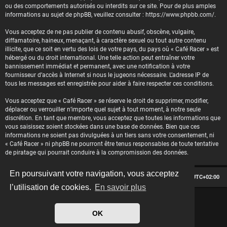
ou des comportements autorisés ou interdits sur ce site. Pour de plus amples
informations au sujet de phpBB, veuillez consulter :
https://www.phpbb.com/
.
Vous acceptez de ne pas publier de contenu abusif, obscène, vulgaire,
diffamatoire, haineux, menaçant, à caractère sexuel ou tout autre contenu
illicite, que ce soit en vertu des lois de votre pays, du pays où « Café Racer » est
hébergé ou du droit international. Une telle action peut entraîner votre
bannissement immédiat et permanent, avec une notification à votre
fournisseur d’accès à Internet si nous le jugeons nécessaire. L’adresse IP de
tous les messages est enregistrée pour aider à faire respecter ces conditions.
Vous acceptez que « Café Racer » se réserve le droit de supprimer, modifier,
déplacer ou verrouiller n’importe quel sujet à tout moment, à notre seule
discrétion. En tant que membre, vous acceptez que toutes les informations que
vous saisissez soient stockées dans une base de données. Bien que ces
informations ne soient pas divulguées à un tiers sans votre consentement, ni
« Café Racer » ni phpBB ne pourront être tenus responsables de toute tentative
de piratage qui pourrait conduire à la compromission des données.
En poursuivant votre navigation, vous acceptez
Le forum des passionnés de Café Racer
Heures au format
UTC+02:00
l’utilisation de cookies.
En savoir plus
*
Hexagon style by
MannixMD
*
Style version: 2.2.13
OK
Développé par
phpBB
® Forum Software © phpBB Limited
Traduit par
phpBB-fr.com