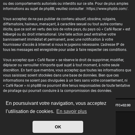
ou des comportements autorisés ou interdits sur ce site. Pour de plus amples
informations au sujet de phpBB, veuillez consulter :
https://www.phpbb.com/
.
Vous acceptez de ne pas publier de contenu abusif, obscène, vulgaire,
diffamatoire, haineux, menaçant, à caractère sexuel ou tout autre contenu
illicite, que ce soit en vertu des lois de votre pays, du pays où « Café Racer » est
hébergé ou du droit international. Une telle action peut entraîner votre
bannissement immédiat et permanent, avec une notification à votre
fournisseur d’accès à Internet si nous le jugeons nécessaire. L’adresse IP de
tous les messages est enregistrée pour aider à faire respecter ces conditions.
Vous acceptez que « Café Racer » se réserve le droit de supprimer, modifier,
déplacer ou verrouiller n’importe quel sujet à tout moment, à notre seule
discrétion. En tant que membre, vous acceptez que toutes les informations que
vous saisissez soient stockées dans une base de données. Bien que ces
informations ne soient pas divulguées à un tiers sans votre consentement, ni
« Café Racer » ni phpBB ne pourront être tenus responsables de toute tentative
de piratage qui pourrait conduire à la compromission des données.
En poursuivant votre navigation, vous acceptez
Le forum des passionnés de Café Racer
Heures au format
UTC+02:00
l’utilisation de cookies.
En savoir plus
*
Hexagon style by
MannixMD
*
Style version: 2.2.13
OK
Développé par
phpBB
® Forum Software © phpBB Limited
Traduit par
phpBB-fr.com