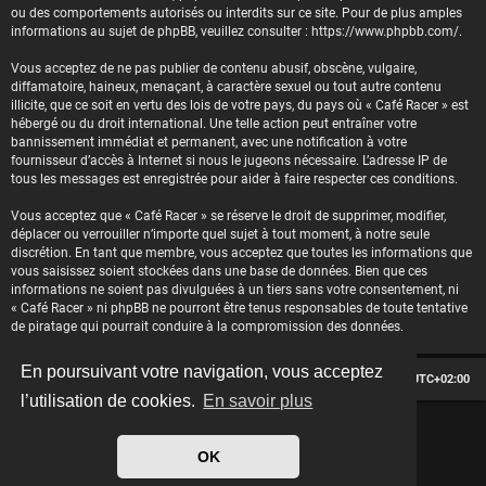
ou des comportements autorisés ou interdits sur ce site. Pour de plus amples
informations au sujet de phpBB, veuillez consulter :
https://www.phpbb.com/
.
Vous acceptez de ne pas publier de contenu abusif, obscène, vulgaire,
diffamatoire, haineux, menaçant, à caractère sexuel ou tout autre contenu
illicite, que ce soit en vertu des lois de votre pays, du pays où « Café Racer » est
hébergé ou du droit international. Une telle action peut entraîner votre
bannissement immédiat et permanent, avec une notification à votre
fournisseur d’accès à Internet si nous le jugeons nécessaire. L’adresse IP de
tous les messages est enregistrée pour aider à faire respecter ces conditions.
Vous acceptez que « Café Racer » se réserve le droit de supprimer, modifier,
déplacer ou verrouiller n’importe quel sujet à tout moment, à notre seule
discrétion. En tant que membre, vous acceptez que toutes les informations que
vous saisissez soient stockées dans une base de données. Bien que ces
informations ne soient pas divulguées à un tiers sans votre consentement, ni
« Café Racer » ni phpBB ne pourront être tenus responsables de toute tentative
de piratage qui pourrait conduire à la compromission des données.
En poursuivant votre navigation, vous acceptez
Le forum des passionnés de Café Racer
Heures au format
UTC+02:00
l’utilisation de cookies.
En savoir plus
*
Hexagon style by
MannixMD
*
Style version: 2.2.13
OK
Développé par
phpBB
® Forum Software © phpBB Limited
Traduit par
phpBB-fr.com