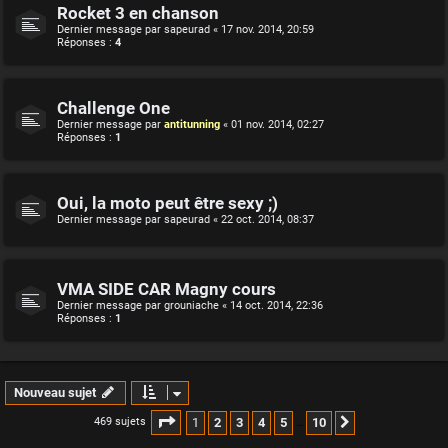
Rocket 3 en chanson
Dernier message par
sapeurad
«
17 nov. 2014, 20:59
Réponses :
4
Challenge One
Dernier message par
antitunning
«
01 nov. 2014, 02:27
Réponses :
1
Oui, la moto peut être sexy ;)
Dernier message par
sapeurad
«
22 oct. 2014, 08:37
VMA SIDE CAR Magny cours
Dernier message par
grouniache
«
14 oct. 2014, 22:36
Réponses :
1
Nouveau sujet
Page
1
sur
10
1
2
3
4
5
10
469 sujets
Suivante
…