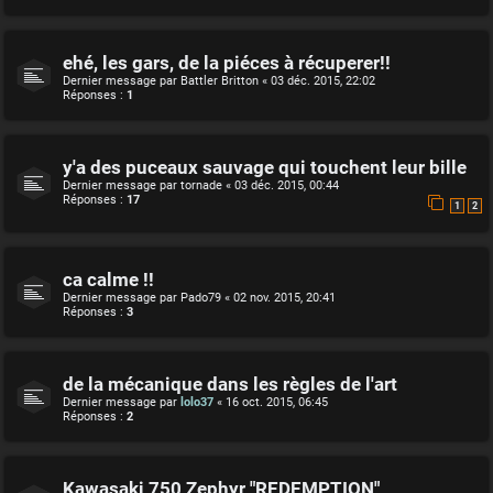
ehé, les gars, de la piéces à récuperer!!
Dernier message par
Battler Britton
«
03 déc. 2015, 22:02
Réponses :
1
y'a des puceaux sauvage qui touchent leur bille
Dernier message par
tornade
«
03 déc. 2015, 00:44
Réponses :
17
1
2
ca calme !!
Dernier message par
Pado79
«
02 nov. 2015, 20:41
Réponses :
3
de la mécanique dans les règles de l'art
Dernier message par
lolo37
«
16 oct. 2015, 06:45
Réponses :
2
Kawasaki 750 Zephyr "REDEMPTION"