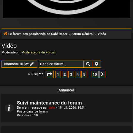
Le forum des passionnés de Café Racer
Forum Général
Vidéo
Vidéo
Modérateur :
Modérateurs du Forum
Rechercher
Recherche avancée
Nouveau sujet
Page
1
sur
10
1
2
3
4
5
10
469 sujets
Suivante
…
Annonces
Suivi maintenance du forum
Dernier message par
dalo
«
18 juil. 2026, 14:54
Posté dans
Le forum
Réponses :
10