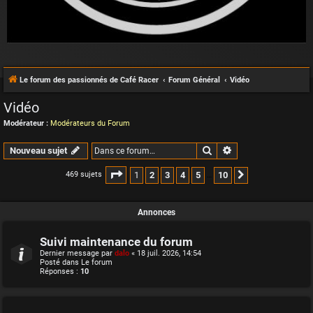
Le forum des passionnés de Café Racer
Forum Général
Vidéo
Vidéo
Modérateur :
Modérateurs du Forum
Rechercher
Recherche avancée
Nouveau sujet
Page
1
sur
10
1
2
3
4
5
10
469 sujets
Suivante
…
Annonces
Suivi maintenance du forum
Dernier message par
dalo
«
18 juil. 2026, 14:54
Posté dans
Le forum
Réponses :
10