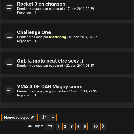
Rocket 3 en chanson
Dernier message par
sapeurad
«
17 nov. 2014, 20:59
Réponses :
4
Challenge One
Dernier message par
antitunning
«
01 nov. 2014, 02:27
Réponses :
1
Oui, la moto peut être sexy ;)
Dernier message par
sapeurad
«
22 oct. 2014, 08:37
VMA SIDE CAR Magny cours
Dernier message par
grouniache
«
14 oct. 2014, 22:36
Réponses :
1
Nouveau sujet
Page
1
sur
10
1
2
3
4
5
10
469 sujets
Suivante
…