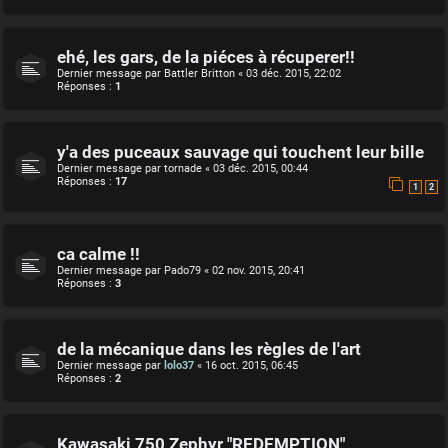
ehé, les gars, de la piéces à récuperer!!
Dernier message par
Battler Britton
«
03 déc. 2015, 22:02
Réponses :
1
y'a des puceaux sauvage qui touchent leur bille
Dernier message par
tornade
«
03 déc. 2015, 00:44
Réponses :
17
1
2
ca calme !!
Dernier message par
Pado79
«
02 nov. 2015, 20:41
Réponses :
3
de la mécanique dans les règles de l'art
Dernier message par
lolo37
«
16 oct. 2015, 06:45
Réponses :
2
Kawasaki 750 Zephyr "REDEMPTION"