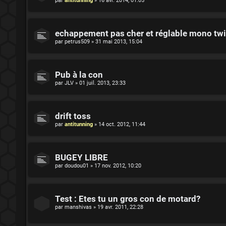
par
antitunning
»
16 avr. 2014, 01:05
echappement pas cher et réglable mono twin.
par
petrus509
»
31 mai 2013, 15:04
Pub à la con
par
JLV
»
01 juil. 2013, 23:33
drift toss
par
antitunning
»
14 oct. 2012, 11:44
BUGEY LIBRE
par
doudou01
»
17 nov. 2012, 10:20
Test : Etes tu un gros con de motard?
par
manshivas
»
19 avr. 2011, 22:28