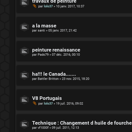
travaux de peinture
par
lolo37
»
10 janv. 2017, 10:37
a la masse
par
santi
»
05 janv. 2017, 21:42
peinture renaissance
par
Pado79
»
07 déc. 2016, 00:10
ha!!! le Canada.......
par
Battler Britton
»
23 nov. 2015, 18:20
V8 Portugais
par
lolo37
»
19 juil. 2016, 09:02
Technique : Changement d huile de fourche
par
vf1000f
»
09 juil. 2011, 12:13