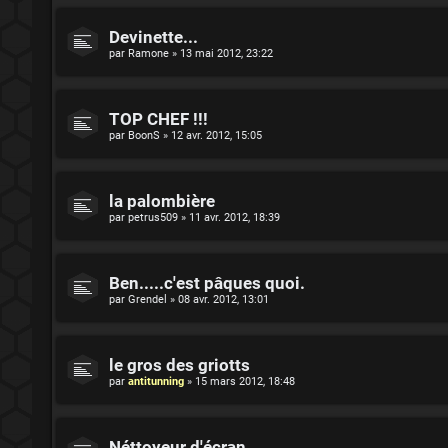
Devinette...
par
Ramone
»
13 mai 2012, 23:22
TOP CHEF !!!
par
BoonS
»
12 avr. 2012, 15:05
la palombière
par
petrus509
»
11 avr. 2012, 18:39
Ben.....c'est pâques quoi.
par
Grendel
»
08 avr. 2012, 13:01
le gros des griotts
par
antitunning
»
15 mars 2012, 18:48
Néttoyeur d'écran