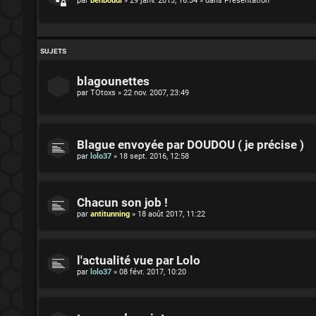
par
benboudi
»
29 janv. 2013, 16:34
» dans
Présentation
SUJETS
blagounettes
par
TOtoxs
»
22 nov. 2007, 23:49
Blague envoyée par DOUDOU ( je précise )
par
lolo37
»
18 sept. 2016, 12:58
Chacun son job !
par
antitunning
»
18 août 2017, 11:22
l'actualité vue par Lolo
par
lolo37
»
08 févr. 2017, 10:20