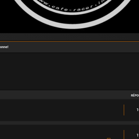
onne!
avancée
RÉPO
1
1