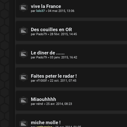
vive la France
par
lolo37
»
04 mai 2015, 13:06
Des couilles en OR
par
Pado79
»
28 févr. 2015, 14:45
Le dîner de ......
par
Pado79
»
03 janv. 2015, 16:42
Faites peter le radar !
par
vf1000f
»
22 oct. 2011, 07:45
Miaouhhhh
par
néné
»
25 avr. 2014, 08:23
miche molle !