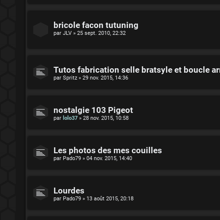
bricole facon tutuning
par
JLV
»
25 sept. 2010, 22:32
Tutos fabrication selle bratsyle et boucle ar
par
Spritz
»
29 nov. 2015, 14:36
nostalgie 103 Pigeot
par
lolo37
»
28 nov. 2015, 10:58
Les photos des mes couilles
par
Pado79
»
04 nov. 2015, 14:40
Lourdes
par
Pado79
»
13 août 2015, 20:18