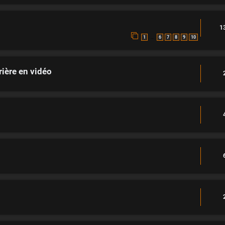
1
…
1
6
7
8
9
10
rière en vidéo