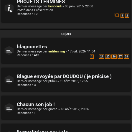
PROJETS TERMINES
Dernier message par
benboudi
«
05 janv. 2015, 22:00
Posté dans
Présentation
Réponses :
19
1
2
Sujets
blagounettes
Dernier message par
antitunning
«
17 juil. 2026, 11:04
Réponses :
413
…
1
24
25
26
27
28
Blague envoyée par DOUDOU ( je précise )
Dernier message par
ptilou
«
19 févr. 2018, 17:55
Réponses :
3
Chacun son job !
Dernier message par
giome
«
18 août 2017, 20:36
Réponses :
1