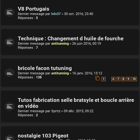
V8 Portugais
Dernier message par
lolo37
«
30 oct. 2016, 23:40
Réponses :
5
Technique : Changement d huile de fourche
Dernier message par
antitunning
«
26 juin 2016, 00:19
Réponses :
7
bricole facon tutuning
Dernier message par
antitunning
«
16 janv. 2016, 13:12
Réponses :
138
…
1
6
7
8
9
10
Tutos fabrication selle bratsyle et boucle arrière
en vidéo
Dernier message par
Spritz
«
09 déc. 2015, 09:22
Réponses :
2
nostalgie 103 Pigeot