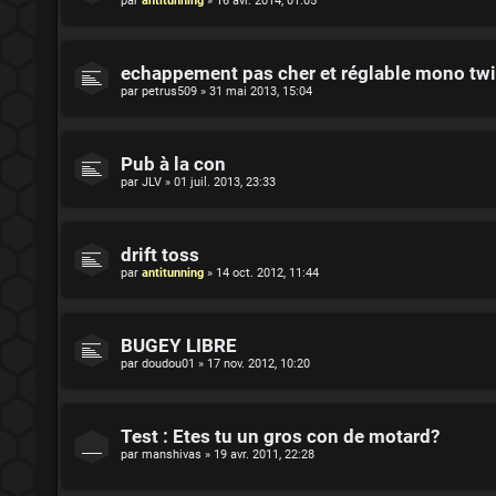
par
antitunning
»
16 avr. 2014, 01:05
echappement pas cher et réglable mono twin.
par
petrus509
»
31 mai 2013, 15:04
Pub à la con
par
JLV
»
01 juil. 2013, 23:33
drift toss
par
antitunning
»
14 oct. 2012, 11:44
BUGEY LIBRE
par
doudou01
»
17 nov. 2012, 10:20
Test : Etes tu un gros con de motard?
par
manshivas
»
19 avr. 2011, 22:28