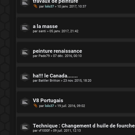
travaux de peinture
par
lolo37
»
10 janv. 2017, 10:37
a la masse
par
santi
»
05 janv. 2017, 21:42
peinture renaissance
par
Pado79
»
07 déc. 2016, 00:10
ha!!! le Canada.......
par
Battler Britton
»
23 nov. 2015, 18:20
V8 Portugais
par
lolo37
»
19 juil. 2016, 09:02
Technique : Changement d huile de fourche
par
vf1000f
»
09 juil. 2011, 12:13