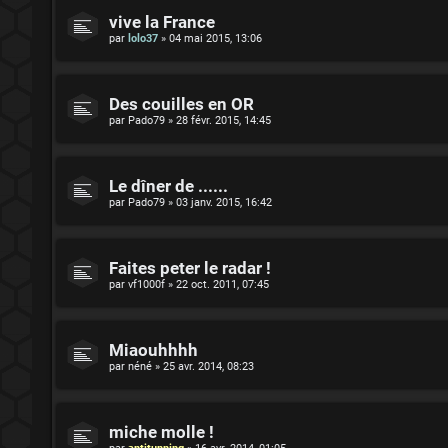
vive la France
par
lolo37
»
04 mai 2015, 13:06
Des couilles en OR
par
Pado79
»
28 févr. 2015, 14:45
Le dîner de ......
par
Pado79
»
03 janv. 2015, 16:42
Faites peter le radar !
par
vf1000f
»
22 oct. 2011, 07:45
Miaouhhhh
par
néné
»
25 avr. 2014, 08:23
miche molle !