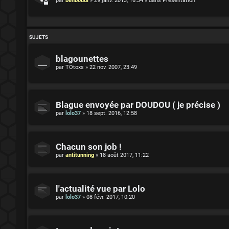
par
benboudi
»
29 janv. 2013, 16:34
» dans
Présentation
SUJETS
blagounettes
par
TOtoxs
»
22 nov. 2007, 23:49
Blague envoyée par DOUDOU ( je précise )
par
lolo37
»
18 sept. 2016, 12:58
Chacun son job !
par
antitunning
»
18 août 2017, 11:22
l'actualité vue par Lolo
par
lolo37
»
08 févr. 2017, 10:20