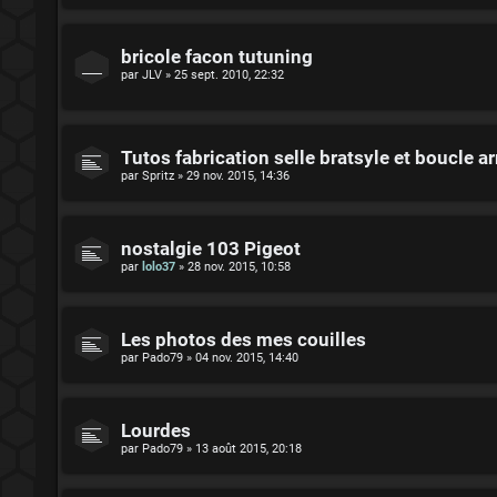
bricole facon tutuning
par
JLV
»
25 sept. 2010, 22:32
Tutos fabrication selle bratsyle et boucle ar
par
Spritz
»
29 nov. 2015, 14:36
nostalgie 103 Pigeot
par
lolo37
»
28 nov. 2015, 10:58
Les photos des mes couilles
par
Pado79
»
04 nov. 2015, 14:40
Lourdes
par
Pado79
»
13 août 2015, 20:18