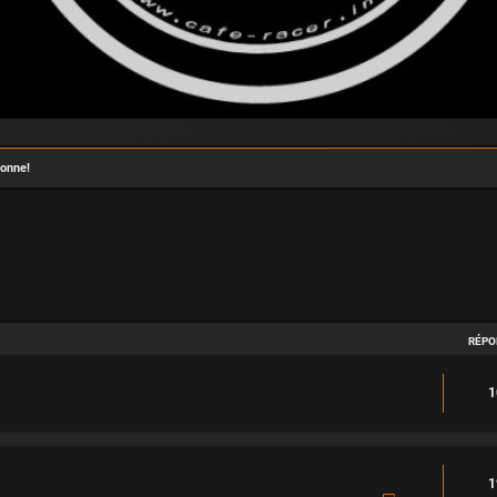
onne!
avancée
RÉPO
1
1