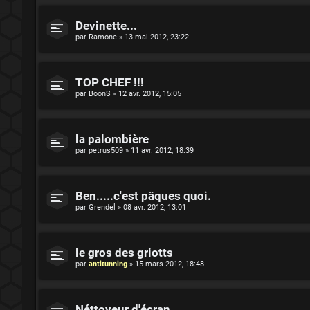
Devinette...
par
Ramone
»
13 mai 2012, 23:22
TOP CHEF !!!
par
BoonS
»
12 avr. 2012, 15:05
la palombière
par
petrus509
»
11 avr. 2012, 18:39
Ben.....c'est pâques quoi.
par
Grendel
»
08 avr. 2012, 13:01
le gros des griotts
par
antitunning
»
15 mars 2012, 18:48
Néttoyeur d'écran