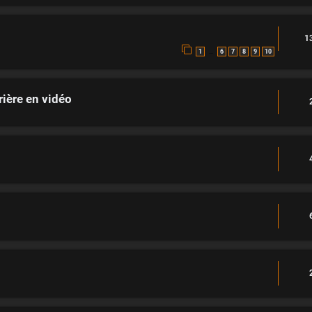
1
…
1
6
7
8
9
10
rière en vidéo