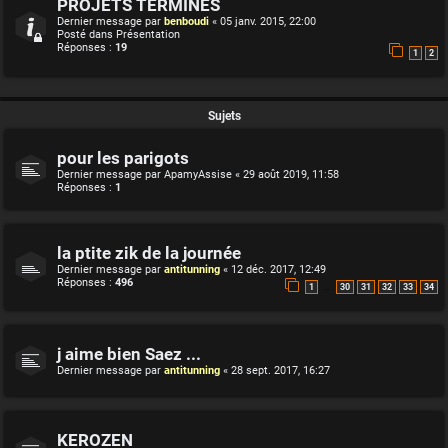
PROJETS TERMINES
Dernier message par
benboudi
«
05 janv. 2015, 22:00
Posté dans
Présentation
Réponses :
19
1
2
Sujets
pour les parigots
Dernier message par
ApamyAssise
«
29 août 2019, 11:58
Réponses :
1
la ptite zik de la journée
Dernier message par
antitunning
«
12 déc. 2017, 12:49
Réponses :
496
…
1
30
31
32
33
34
j aime bien Saez ...
Dernier message par
antitunning
«
28 sept. 2017, 16:27
KEROZEN