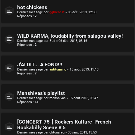
hot chickens
Dernier message par
ggthebest
«
06 déc. 2013, 12:30
Réponses :
2
WILD KARMA, loudabilly from salagou valley!
Dernier message par
Bud
«
06 déc. 2013, 03:16
Réponses :
2
J'AI DIT... A FOND!!!
Dernier message par
antitunning
«
15 août 2013, 11:13
Réponses :
7
Manshivas's playlist
Dernier message par
manshivas
«
15 août 2013, 03:47
Réponses :
14
[CONCERT-75-] Rockers Kulture -French
Rockabilly Scene # 5
Dernier message par
chtouareg
«
30 janv. 2013, 13:53