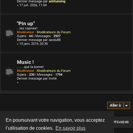
Dernier message par
antitunning
« 17 juil. 2026, 11:04
"Pin up"
...les copines!
Modérateur :
Modérateurs du Forum
Sujets :
64
| Messages :
2927
Dernier message par
xavdu88
« 13 janv. 2019, 20:30
Music !
........que la bonne!
Modérateur :
Modérateurs du Forum
Sujets :
230
| Messages :
1794
Dernier message par
Invité
«
Aller à
En poursuivant votre navigation, vous acceptez
Le forum des passionnés de Café Racer
Heures au format
UTC+02:00
l’utilisation de cookies.
En savoir plus