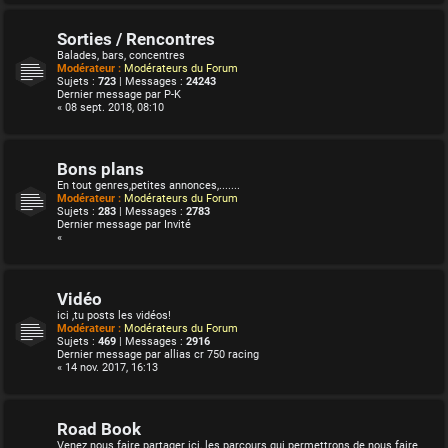
Sorties / Rencontres
Balades, bars, concentres
Modérateur :
Modérateurs du Forum
Sujets :
723
| Messages :
24243
Dernier message par
P-K
« 08 sept. 2018, 08:10
Bons plans
En tout genres,petites annonces,.......
Modérateur :
Modérateurs du Forum
Sujets :
283
| Messages :
2783
Dernier message par
Invité
«
Vidéo
ici ,tu posts les vidéos!
Modérateur :
Modérateurs du Forum
Sujets :
469
| Messages :
2916
Dernier message par
allias cr 750 racing
« 14 nov. 2017, 16:13
Road Book
Venez nous faire partager ici, les parcours qui permettrons de nous faire