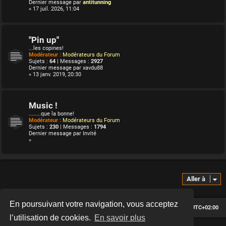
Dernier message par
antitunning
« 17 juil. 2026, 11:04
"Pin up"
...les copines!
Modérateur :
Modérateurs du Forum
Sujets :
64
| Messages :
2927
Dernier message par
xavdu88
« 13 janv. 2019, 20:30
Music !
........que la bonne!
Modérateur :
Modérateurs du Forum
Sujets :
230
| Messages :
1794
Dernier message par
Invité
«
Aller à
En poursuivant votre navigation, vous acceptez
Le forum des passionnés de Café Racer
Heures au format
UTC+02:00
l’utilisation de cookies.
En savoir plus