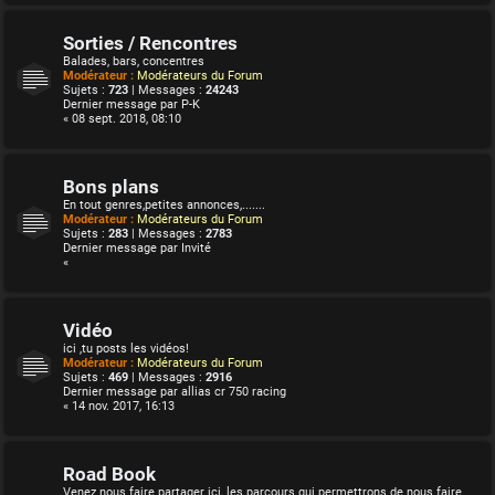
Sorties / Rencontres
Balades, bars, concentres
Modérateur :
Modérateurs du Forum
Sujets :
723
| Messages :
24243
Dernier message par
P-K
« 08 sept. 2018, 08:10
Bons plans
En tout genres,petites annonces,.......
Modérateur :
Modérateurs du Forum
Sujets :
283
| Messages :
2783
Dernier message par
Invité
«
Vidéo
ici ,tu posts les vidéos!
Modérateur :
Modérateurs du Forum
Sujets :
469
| Messages :
2916
Dernier message par
allias cr 750 racing
« 14 nov. 2017, 16:13
Road Book
Venez nous faire partager ici, les parcours qui permettrons de nous faire