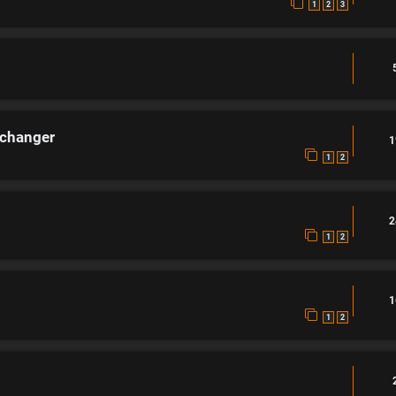
1
2
3
r changer
1
1
2
2
1
2
1
1
2