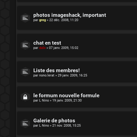
photos imageshack, important
par
greg
»
22 déc. 2008, 11:20
chat en test
par
dalo
»
07 janv. 2009, 15:02
Liste des membres!
par
nono.lerat
»
29 janv. 2009, 16:25
le formum nouvelle formule
par
L Nino
»
19 janv. 2009, 21:30
Galerie de photos
par
L Nino
»
21 nov. 2008, 15:25