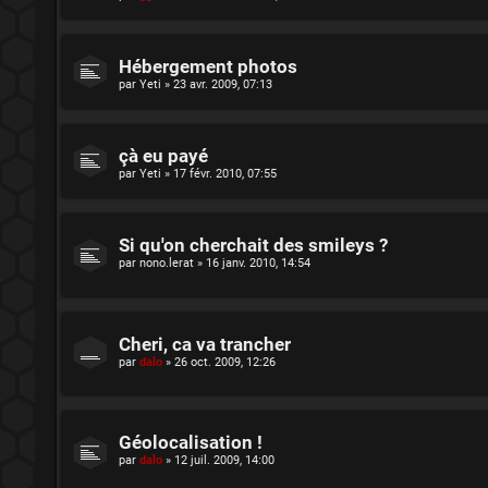
Hébergement photos
par
Yeti
»
23 avr. 2009, 07:13
çà eu payé
par
Yeti
»
17 févr. 2010, 07:55
Si qu'on cherchait des smileys ?
par
nono.lerat
»
16 janv. 2010, 14:54
Cheri, ca va trancher
par
dalo
»
26 oct. 2009, 12:26
Géolocalisation !
par
dalo
»
12 juil. 2009, 14:00