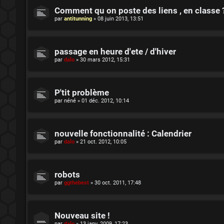
Comment qu on poste des liens , en classe 
par
antitunning
»
08 juin 2013, 13:51
passage en heure d'ete / d'hiver
par
dalo
»
30 mars 2012, 15:31
P'tit problème
par
néné
»
01 déc. 2012, 10:14
nouvelle fonctionnalité : Calendrier
par
dalo
»
21 oct. 2012, 10:05
robots
par
ggthebest
»
30 oct. 2011, 17:48
Nouveau site !
par
dalo
»
13 janv. 2009, 17:23