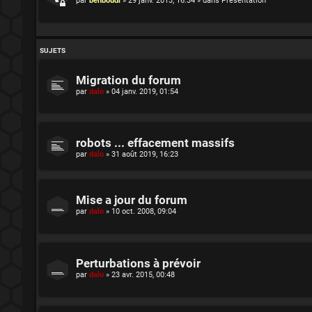
par
benboudi
»
29 janv. 2013, 16:34
» dans
Présentation
SUJETS
Migration du forum
par
dalo
»
04 janv. 2019, 01:54
robots ... effacement massifs
par
dalo
»
31 août 2019, 16:23
Mise a jour du forum
par
dalo
»
10 oct. 2008, 09:04
Perturbations à prévoir
par
dalo
»
23 avr. 2015, 00:48