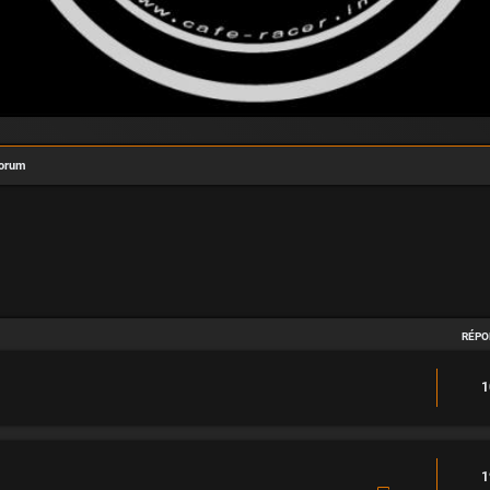
forum
avancée
RÉPO
1
1