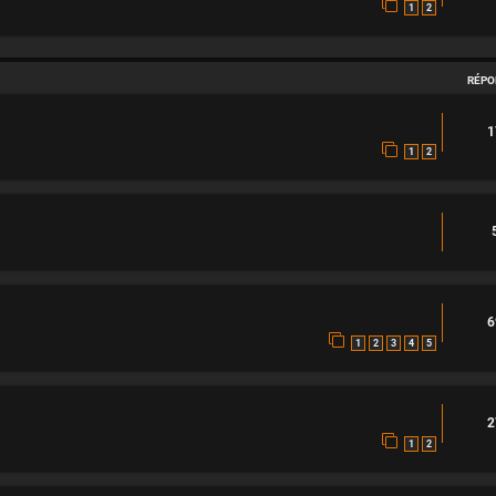
1
2
RÉPO
1
1
2
6
1
2
3
4
5
2
1
2