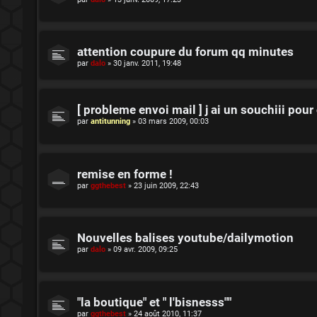
attention coupure du forum qq minutes
par
dalo
»
30 janv. 2011, 19:48
[ probleme envoi mail ] j ai un souchiii pou
par
antitunning
»
03 mars 2009, 00:03
remise en forme !
par
ggthebest
»
23 juin 2009, 22:43
Nouvelles balises youtube/dailymotion
par
dalo
»
09 avr. 2009, 09:25
"la boutique" et " l'bisnesss""
par
ggthebest
»
24 août 2010, 11:37