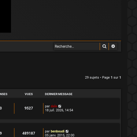
Rechercher
Recherche 
29 sujets • Page
1
sur
1
NSES
VUES
DERNIER MESSAGE
D
par
dalo
R
V
0
9527
e
18 juil. 2026, 14:54
r
é
u
n
i
p
e
e
r
D
par
benboudi
o
s
R
V
9
489187
m
e
05 janv. 2015, 22:00