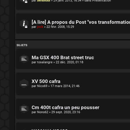
par
benboudi
»
29 janv. 2013, 16:34
» dans
Présentation
[A lire] A propos du Post "vos transformatio
par
jnck
»
22 févr. 2008, 15:29
SUJETS
Ma GSX 400 Brat street truc
par
tosalangre
»
22 déc. 2020, 01:18
XV 500 cafra
par
Nico69
»
17 mars 2014, 21:46
Cm 400t cafra un peu pousser
par
Nono62
»
29 sept. 2020, 23:16