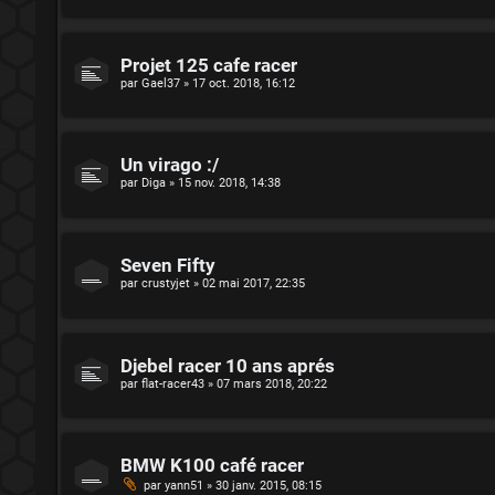
Projet 125 cafe racer
par
Gael37
»
17 oct. 2018, 16:12
Un virago :/
par
Diga
»
15 nov. 2018, 14:38
Seven Fifty
par
crustyjet
»
02 mai 2017, 22:35
Djebel racer 10 ans aprés
par
flat-racer43
»
07 mars 2018, 20:22
BMW K100 café racer
par
yann51
»
30 janv. 2015, 08:15