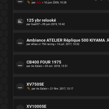
par
dalo
»
10 juin 2009, 10:28
125 ybr relooké
par
Gael37
»
09 juin 2019, 10:42
Ambiance ATELIER Réplique 500 KIYAMA .R
par
allias cr 750 racing
»
14 juil. 2017, 10:02
CB400 FOUR 1975
par
As Ealain
»
03 oct. 2018, 13:51
XV750SE
par
As Ealain
»
21 févr. 2017, 13:17
XV1000SE