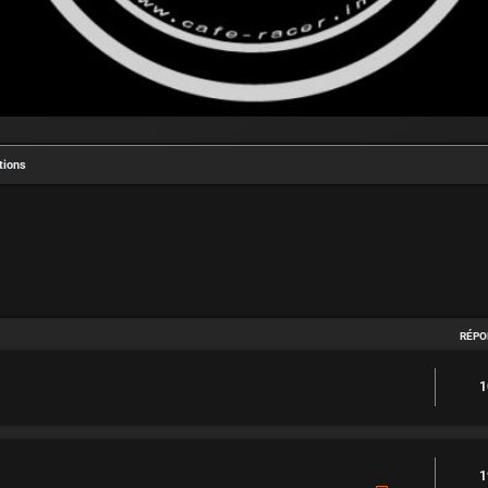
tions
avancée
RÉPO
1
1