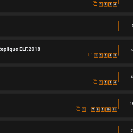
1
2
3
4
eplique ELF.2018
6
1
2
3
4
5
4
1
2
3
4
1
…
1
7
8
9
10
11
7