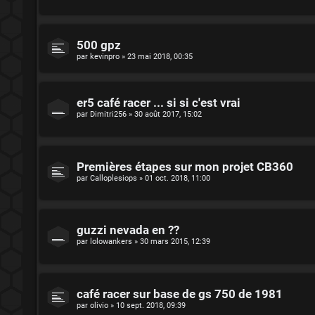
500 gpz
par
kevinpro
»
23 mai 2018, 00:35
er5 café racer ... si si c'est vrai
par
Dimitri256
»
30 août 2017, 15:02
Premières étapes sur mon projet CB360
par
Calloplesiops
»
01 oct. 2018, 11:00
guzzi nevada en ??
par
lolowankers
»
30 mars 2015, 12:39
café racer sur base de gs 750 de 1981
par
olivio
»
10 sept. 2018, 09:39