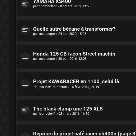
YAMAHA XS400
par
chambelant
»
07 mars 2019, 13:53
Quelle autre bécane à transformer?
par
tosalangre
»
24 juin 2020, 15:28
Honda 125 CB façon Street machin
par
tosalangre
»
30 oct. 2016, 12:03
Projet KAWARACER en 1100, celui là
par
Battler Britton
»
18 févr. 2014, 01:19
The black clamp une 125 XLS
par
labricole41
»
28 mars 2016, 16:30
Reprise du projet café racer cb400n (page 3